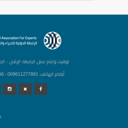
توقيت وايام عمل الرابطة: الإثنين - الجمعة | :00
أرقام الهاتف:
009611277881 - 0096171798666
ج