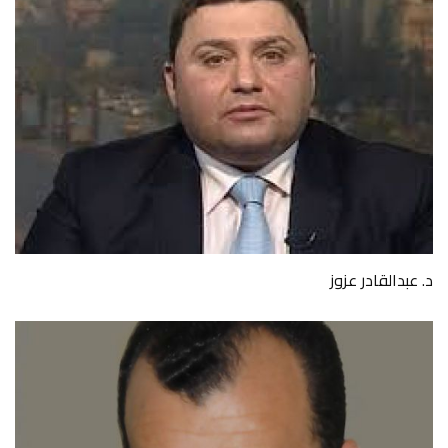
د. عبدالقادر عزوز