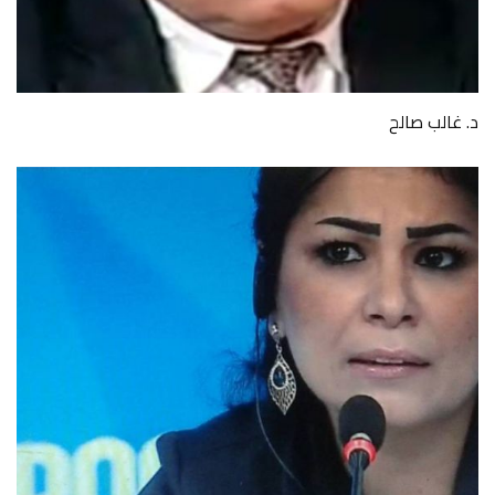
د. غالب صالح