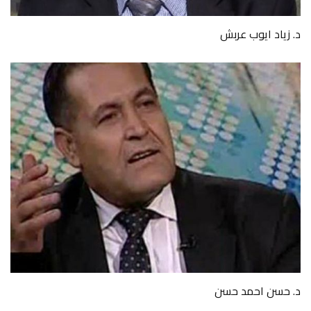
د. زياد ايوب عربش
د. حسن احمد حسن