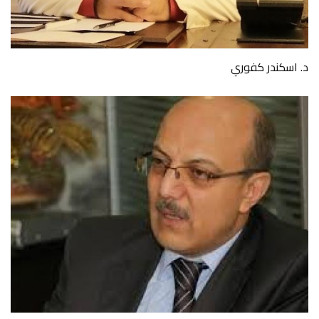
د. اسكندر كفوري