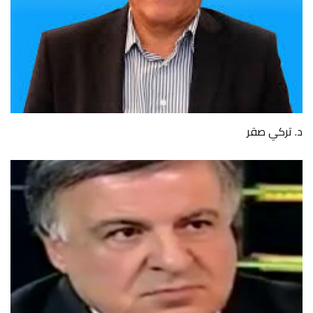
د. تركي صقر