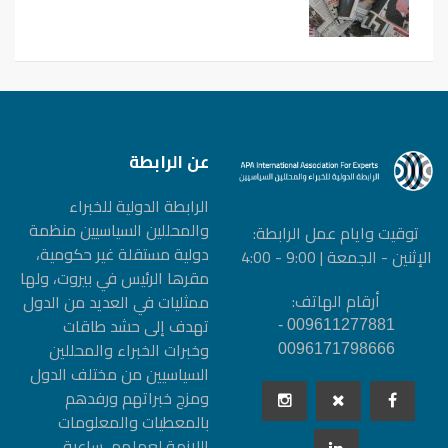
عن الرابطة
الرابطة الدولیة للخبراء
والمحللین السیاسیین منظمة
توقيت وايام عمل الرابطة:
دولیة مستقلة غیر حكومیة،
الإثنين - الجمعة | 9:00 - 4:00
مقرها الرئيس في بيروت، ولها
أرقام الهاتف:
ممثليات في العديد من الدول
تهدف إلى حشد طاقات
009611277881 -
وخبرات الخبراء والمحللين
0096171798666
السياسيين من مختلف الدول
ومزج خبراتهم ورفدهم
بالمعطيات والمعلومات
اللازمة لعملهم، ساعية