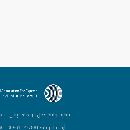
توقيت وايام عمل الرابطة: الإثنين - الجمعة | :00
أرقام الهاتف:
009611277881 - 0096171798666