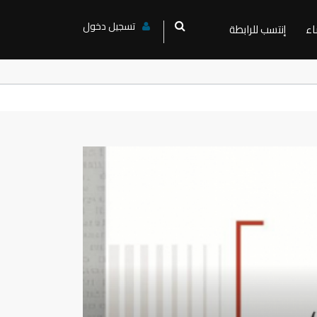
تسجيل دخول
اء
إنتسب للرابطة