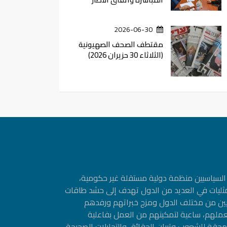
2026-06-30
مقتطف الصحف الصهيونية
(الثلاثاء 30 حزيران 2026)
ین السیاسیین منظمة دولیة مستقلة غیر حكومیة،
مثليات في العديد من الدول تهدف إلى حشد طاقات
سيين من مختلف الدول ومزج خبراتهم ورفدهم
عملهم، ساعية لتمكينهم من العمل بفاعلية
حقة للشعوب وتبيان الحقائق والتحليلات الصحيحة