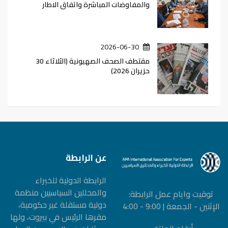
والمفاوضات المباشرة واتفاق الاطار
2026-06-30
مقتطف الصحف الصهيونية (الثلاثاء 30
حزيران 2026)
عن الرابطة
الرابطة الدولیة للخبراء
والمحللین السیاسیین منظمة
توقيت وايام عمل الرابطة:
دولیة مستقلة غیر حكومیة،
الإثنين - الجمعة | 9:00 - 4:00
مقرها الرئيس في بيروت، ولها