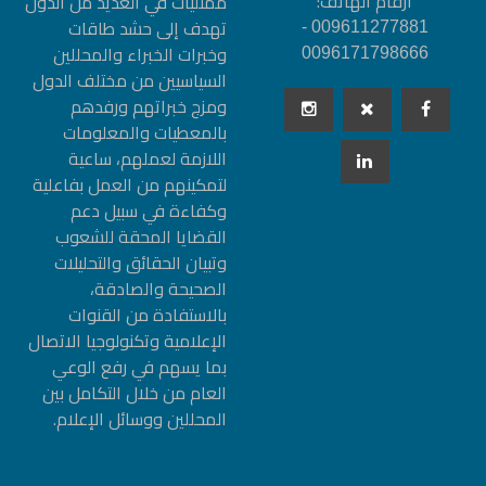
أرقام الهاتف:
ممثليات في العديد من الدول
تهدف إلى حشد طاقات
009611277881 -
وخبرات الخبراء والمحللين
0096171798666
السياسيين من مختلف الدول
ومزج خبراتهم ورفدهم
بالمعطيات والمعلومات
اللازمة لعملهم، ساعية
لتمكينهم من العمل بفاعلية
وكفاءة في سبيل دعم
القضايا المحقة للشعوب
وتبيان الحقائق والتحليلات
الصحيحة والصادقة،
بالاستفادة من القنوات
الإعلامية وتكنولوجيا الاتصال
بما يسهم في رفع الوعي
العام من خلال التكامل بين
المحللين ووسائل الإعلام.