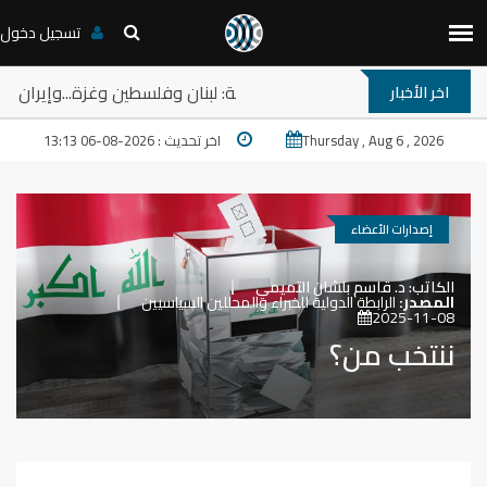
تسجيل دخول
رامب والمخارج المستعصية في المنطقة: لبنان وفلسطين وغزة...وإيران
اخر الأخبار
Thursday , Aug 6 , 2026
اخر تحديث : 2026-08-06 13:13
إصدارات الأعضاء
الكاتب:
د. قاسم بلشان التميمي
المصدر:
الرابطة الدولية للخبراء والمحللين السياسيين
2025-11-08
ننتخب من؟