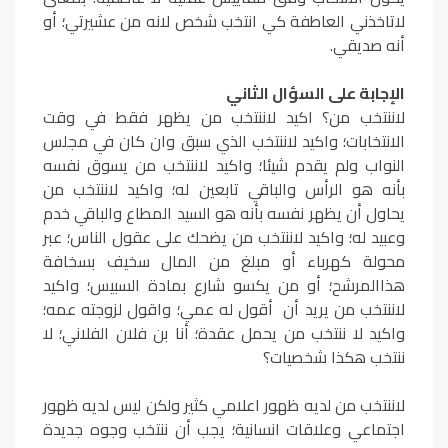
لاتاخذني العاطفة كي انتخب شخص لانه من عشيرتي؛ أو
أنه صديقي.
الإجابة على السؤال الثاني
لاننتخب من؟ اكيد لاننتخب من يظهر فقط في وقت
الانتخابات؛ واكيد لاننتخب الذي سبق وان كان في مجلس
النواب ولم يقدم شيئا؛ واكيد لاننتخب من يسوق نفسه
بأنه هو الرأس والباقي تابعين له؛ واكيد لاننتخب من
يحاول أن يظهر نفسه بأنه هو السيد المطاع والباقي خدم
وعبيد له؛ واكيد لاننتخب من يضحك على عقول الناس؛ عبر
محولة كهرباء أو مبلغ من المال سخيف بسخافة
هذاالمرشح؛ أو من يكسو شارع بمادة السبيس؛ واكيد
لاننتخب من يريد أن أقول له عمي؛ واقول لزوجته عمه؛
واكيد لا ننتخب من يحمل عقدة؛ أنا بن فلان الفلاني؛ لا
ننتخب هكذا شخصيات؟
لاننتخب من لديه ظهور اعلامي كثير ولكن ليس لديه ظهور
اجتماعي وعلاقات انسانية؛ يجب أن ننتخب وجوه جديدة