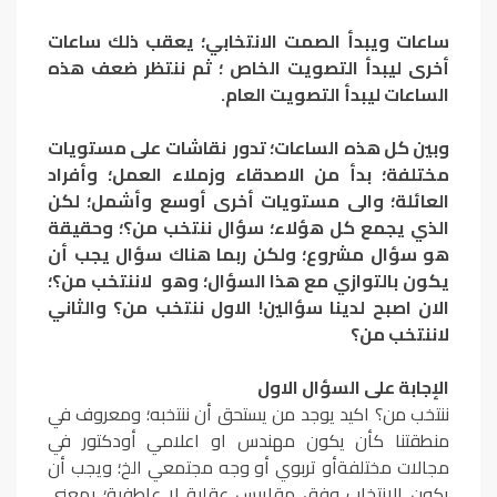
ساعات ويبدأ الصمت الانتخابي؛ يعقب ذلك ساعات
أخرى ليبدأ التصويت الخاص ؛ ثم ننتظر ضعف هذه
الساعات ليبدأ التصويت العام.
وبين كل هذه الساعات؛ تدور نقاشات على مستويات
مختلفة؛ بدأ من الاصدقاء وزملاء العمل؛ وأفراد
العائلة؛ والى مستويات أخرى أوسع وأشمل؛ لكن
الذي يجمع كل هؤلاء؛ سؤال ننتخب من؟؛ وحقيقة
هو سؤال مشروع؛ ولكن ربما هناك سؤال يجب أن
يكون بالتوازي مع هذا السؤال؛ وهو لاننتخب من؟؛
الان اصبح لدينا سؤالين! الاول ننتخب من؟ والثاني
لاننتخب من؟
الإجابة على السؤال الاول
ننتخب من؟ اكيد يوجد من يستحق أن ننتخبه؛ ومعروف في
منطقتنا كأن يكون مهندس او اعلامي أودكتور في
مجالات مختلفةأو تربوي أو وجه مجتمعي الخ؛ ويجب أن
يكون الانتخاب وفق مقاييس عقلية لا عاطفية؛ بمعنى