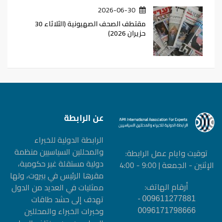
2026-06-30
مقتطف الصحف الصهيونية (الثلاثاء 30
حزيران 2026)
عن الرابطة
الرابطة الدولیة للخبراء
والمحللین السیاسیین منظمة
توقيت وايام عمل الرابطة:
دولیة مستقلة غیر حكومیة،
الإثنين - الجمعة | 9:00 - 4:00
مقرها الرئيس في بيروت، ولها
أرقام الهاتف:
ممثليات في العديد من الدول
تهدف إلى حشد طاقات
009611277881 -
وخبرات الخبراء والمحللين
0096171798666