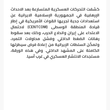
كشفت التحركات العسكرية المتسارعة بعد الاحداث
الإرهابية في الجمهورية الإسلامية الايرانية عن
استعدادات جدية تجريها القوات الأمريكية في إطار
قيادة المنطقة الوسطى (CENTCOM) لاحتمال
الاعتداء على إيران واندلاع الحرب، وذلك بعد سقوط
رهانات الضغط الداخلي وفشل محاولات التمرد،
وتمكّن السلطات الإيرانية من إعادة فرض سيطرتها
الكاملة على المشهد الداخلي. وفي هذه الورقة،
مستجدات الانتشار العسكري في غرب آسيا.