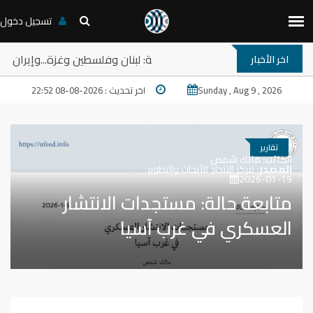
تسجيل دخول
امب والمخارج المستعصية في المنطقة: لبنان وفلسطين وغزة...وإيران
اخر الأخبار
Sunday , Aug 9 , 2026
اخر تحديث : 2026-08-08 22:52
تقارير
الكاتب:
مالك شمص
المصدر:
مركز الاتحاد للأبحاث والتطوير
2026-01-19
متابعة حالة: مستجدات الانتشار
العسكري في غرب آسيا