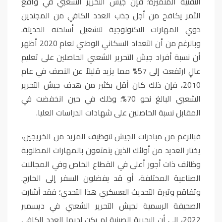
التقنية المتميزة؛ فإن جيش التحرير الشعبي في واقع
الأمر يكافح من أجل جذب العدد الكافي من المجندين
ذوي المهارات التكنولوجية لتشغيل أسلحته الحديثة.
وبالرغم من أن التعداد السكاني الوطني لعام 2020 أظهر
أن نسبة أفراد جيش التحرير الشعبي الحاصلين على تعليم
عالٍ ارتفعت إلى 57% مما يزيد قليلاً عن النصف في عام
2010، فإن ذلك كان أقل بكثير من هدف جيش التحرير
الشعبي البالغ نحو 70%؛ وذلك في حين انخفضت في
المقابل نسبة الحاصلين على شهادات الدراسات العليا
.
فبالرغم من مبادرات الجيش لتوظيف المزيد من الخريجين،
يختار العديد من أولئك الذين يتمتعون بالمهارات المطلوبة
وظائف ذات أجور أعلى في القطاع الخاص وفي المجالات
الصناعية المختلفة، أو قد يفضلون السفر إلى الخارج.
وتفاقم وتيرة التحديث العسكري هذا التحدي؛ فقد أشارت
الصحيفة الرسمية لجيش التحرير الشعبي في ديسمبر
2022، إلى أن البحرية الصينية لم يكن لديها العدد الكافي