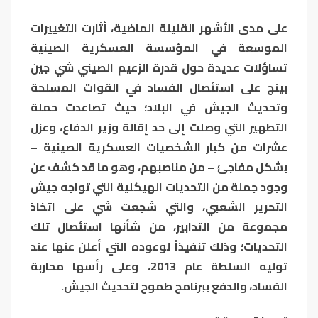
على مدى الأشهر القليلة الماضية، أثارت التغييرات
الموسعة في المؤسسة العسكرية الصينية
تساؤلات عديدة حول قدرة الزعيم الصيني شي جين
بينج على استئصال الفساد في القوات المسلحة
وتحديث الجيش في البلاد؛ حيث تصاعدت حملة
التطهير التي وصلت إلى حد إقالة وزير الدفاع، وعزل
عشرات من كبار الشخصيات العسكرية الصينية –
بشكل مفاجئ – من مناصبهم، وهو ما قد كشف عن
وجود جملة من التحديات الهيكلية التي تواجه جيش
التحرير الشعبي، والتي شجعت شي على اتخاذ
مجموعة من التدابير، من شأنها استئصال تلك
التحديات؛ وذلك تنفيذاً لوعوده التي أعلن عنها عند
توليه السلطة عام 2013، وعلى رأسها محاربة
الفساد، والدفع ببرنامج طموح لتحديث الجيش
.