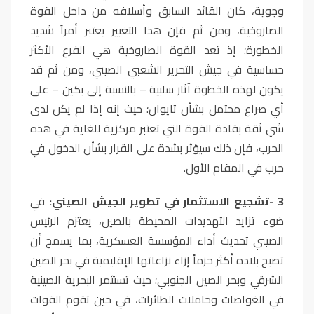
وجوية، كان القائد السابق وأسلافه من داخل القوة
الصاروخية، ومن ثم فإن هذا التغيير يعتبر أمراً شديد
الخطورة؛ إذ تعد القوة الصاروخية هي الفرع الأكثر
حساسية في جيش التحرير الشعبي الصيني، ومن ثم قد
يكون لهذه الخطوة آثار سلبية – بالنسبة إلى بكين – على
أي صراع محتمل بشأن تايوان؛ حيث إنه إذا لم يكن لدى
شي ثقة بقادة القوة التي تعتبر مركزية للغاية في هذه
الحرب، فإن ذلك سيؤثر بشدة على القرار بشأن الدخول في
حرب في المقام الأول
.
3
-
تشجيع الاستثمار في تطوير الجيش الصيني:
في
ضوء تزايد التهديدات المحيطة بالصين، يعتزم الرئيس
الصيني تحديث أداء المؤسسة العسكرية، بما يسمح أن
تصبح بلاده أكثر حزماً إزاء نزاعاتها الإقليمية في بحر الصين
الشرقي وبحر الصين الجنوبي؛ حيث تستثمر البحرية الصينية
في الغواصات وحاملات الطائرات، في حين تقوم القوات