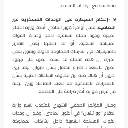
متصاعدة مع الولايات المتحدة
.
9
-
إحكام السيطرة على الوحدات العسكرية غير
النظامية:
ففي أواخر أكتوبر الماضي، أكدت وزارة الدفاع
الصينية وجود حملة مستمرة لدمج وحدات القوات
المسلحة الشعبية، أو ما تصفها بعض التقارير
بالميليشيات، في الشركات المملوكة للدولة. ويقول بعض
الخبراء إن هذه الحملة قد تسلط الضوء على جهود
الصين للاستعداد لصراع محتمل بشأن تايوان، بينما يرى
آخرون أن هناك صلة بين مخاوف السلطات الصينية بشأن
الاضطرابات الاجتماعية مع ضعف الاقتصاد وبين الرغبة
في فرض ضوابط أكثر صرامةً على المجتمع
.
وخلال المؤتمر الصحفي الشهري للمتحدث باسم وزارة
الدفاع "وو تشيان" في أكتوبر الماضي، أوضح أن وحدات
القوات المسلحة الشعبية داخل الشركات المملوكة