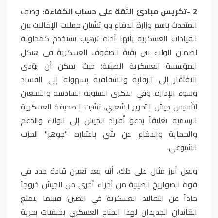
2
-
تكريس مبادئ الثقة على حساب الكفاءة:
وصف
المتحدث باسم وزارة الدفاع وو تشيان حملات الإقالات بين
القيادات العسكرية بأنها أداة ترهيب تستخدم كمحاولة
لضمان الولاء بين بقية الصفوف العسكرية في هيكل
المؤسسة العسكرية الصينية؛ حيث يمكن أن يؤدي
الافتقار إلى الرقابة والشفافية بسهولة إلى الفساد
وسوء الإدارة. وفي الذكرى السنوية السادسة والتسعين
لتأسيس جيش التحرير الشعبي، نشرت الصحيفة العسكرية
الرسمية تعليقاً يدعو أفراد الجيش إلى الولاء والدعم
والحماية والدفاع عن شي باعتباره "جوهر" الحزب
الشيوعي
.
ولعل أبرز مثال على ذلك، أنه يعد تعيين قادة جدد في
قوة الصواريخ الصينية من أجزاء أخرى من الجيش خروجاً
حاداً عن التقاليد العسكرية في الصين؛ فبينما يتمتع
القائدان الجديدان لهذا الجناح العسكري بخلفيات بحرية