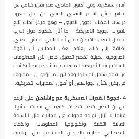
أسرار عسكرية. وفي أكتوبر الماضي، صدر تقرير شامل عن
تنظيم جيش التحرير الشعبي الصيني من قبل معهد
دراسات الفضاء الجوي الصيني – وهو مركز أبحاث تابع
للقوات الجوية الأمريكية – ما أثار الشكوك حول تسرب
محتمل للمعلومات من داخل أوساط في الجيش الصيني.
إضافة إلى ذلك، يعتقد بعض المحللين أن القوة
الصاروخية الصينية تخضع لتدقيق خاص؛ لأن المعلومات
الاستخباراتية الأمريكية المسربة والمنشورة رسمياً تكشف
عن فهم شامل لهيكلها وقدراتها؛ ما يؤدي إلى مخاوف
في بكين بشأن الجواسيس أو أصول المخابرات الأمريكية
.
4
-
فجوة القدرات العسكرية مع واشنطن:
على الرغم
من أن الصين خطت خطوات كبيرة في تحديث جيشها،
فإنها لا تزال تواجه فجوات في مجالات مثل الأسلحة
العالية التقنية، وتكنولوجيا المعلومات، والذكاء
الاصطناعي مقارنة بالجيوش المتقدمة، مثل الولايات