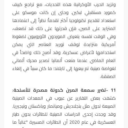
وتزيد الحرب الأوكرانية هذه التحديات، مع تراجع كييف
كمورد مستقبلي لبكين. وحتى إن كانت موسكو على
استعداد لتقديم تكنولوجيا أكثر تقدماً؛ نظراً إلى اعتمادها
المتزايد على الصين، فإن قدرتها على ذلك قد تضعف،
وفي الوقت نفسه يتعرض الموردون الأوروبيون لضغوط
أمريكية متزايدة لوقف توريد العناصر التي يمكن
استخدامها لأغراض عسكرية. وقد أصبح ذلك واضحاً في
العام الماضي عندما منعت ألمانيا تصدير محرك ألماني
لغواصة صينية تم بيعها إلى تايلاند؛ ما كان سبباً في إلغاء
الصفقة
.
11
-
تضرر سمعة الصين كدولة مصدرة للأسلحة:
كشفت بعض التقارير عن عيوب في المعدات الصينية
المبيعة لدول مثل بنجلاديش وميانمار وباكستان ونيجيريا.
وقد وجدت إحدى الدراسات الصينية للطائرات بدون طيار
العسكرية في عام 2020 أن الطائرات المسيرة "غالباً ما