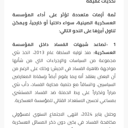
تحديات عميقة
ثمة أزمات متعددة تؤثر على أداء المؤسسة
العسكرية الصينية، سواء داخلياً أو خارجياً، ويمكن
تناول أبرزها على النحو التالي
:
1
-
تصاعد شبهات الفساد داخل المؤسسة
العسكرية:
منذ توليه السلطة عام 2013، اتخذ شي
مجموعة من السياسات والإجراءات التي من شأنها
مواجهة ظاهرة الفساد في الجيش؛ وذلك على الرغم من
أن البعض يعتقد أنه ربما يقوم أيضاً بإسقاط المعارضين
السياسيين. واتساقاً مع حتمية محاربة الفساد، دأب شي
مراراً وتكراراً على ربط الحملة ضد الفساد المستشري
بمساعي تحسين الاستعداد القتالي للمؤسسة العسكرية
.
وخلال يناير 2024، انتهى الاجتماع السنوي لمسؤولي
مكافحة الفساد في بكين دون ذكر المسائل العسكرية