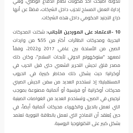
للدولة أصبحت أحد مكونات نظام الدفاع الوطني، وهي
إدارة العمل المسلح للحزب داخل الشركات، فضلاً عن أنها
ذراع التجنيد الحكومي داخل هذه الشركات
.
10
-
الاعتماد على الموردين الأجانب:
شكلت المحركات
البحرية ومحركات الطائرات أكثر من 55% من واردات
الصين من الأسلحة بين عامي 2017 و2022، وفقاً
لمعهد "ستوكهولم الدولي لأبحاث السلام"، وكان ذلك
مصدر قلق لجيش التحرير الشعبي حتى قبل الحرب في
أوكرانيا؛ حيث يشكل ذلك مخاطر كبيرة في الحروب
المستقبلية؛ إذ تستخدم العديد من سفن الجيش الصيني
محركات أوكرانية أو فرنسية أو ألمانية مصنوعة بموجب
ترخيص في الصين، وتستخدم العديد من الغواصات الصينية
التي تعمل بالديزل والكهرباء محركات ألمانية أيضاً، في
حين يُعتقد أن النماذج التي تعمل بالطاقة النووية تعتمد
بشكل كبير على التكنولوجيا الروسية
.