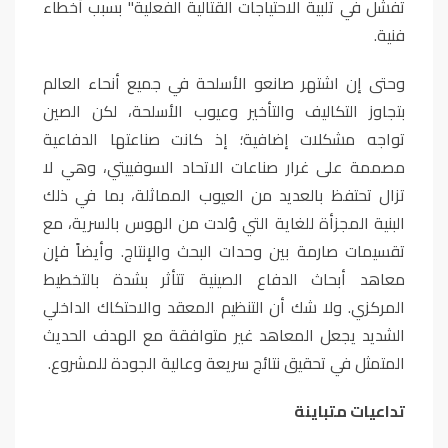
تفشل في تلبية الاحتياجات القتالية الفعلية" بسبب أخطاء
فنية
.
وحتى إن اشتهر صانعو الأسلحة في جميع أنحاء العالم
بتجاوز التكاليف والتأخير وعيوب الأسلحة، لكن الصين
تواجه مشكلات إضافية؛ إذ كانت صناعتها الدفاعية
مصممة على غرار صناعات الاتحاد السوفييتي، وهي لا
تزال تحتفظ بالعديد من العيوب المماثلة، بما في ذلك
البنية المجزأة للغاية التي وُلدت من الهوس بالسرية، مع
تقسيمات صارمة بين وحدات البحث والإنتاج. وأيضاً فإن
معاهد أبحاث الدفاع الصينية تتأثر بشدة بالتخطيط
المركزي. ولا شك أن التنظيم المعقد والاحتكاك الداخلي
الشديد يجعل المعاهد غير متوافقة مع الهدف الحديث
المتمثل في تحقيق نتائج سريعة وعالية الجودة للمشروع
.
تداعيات متباينة