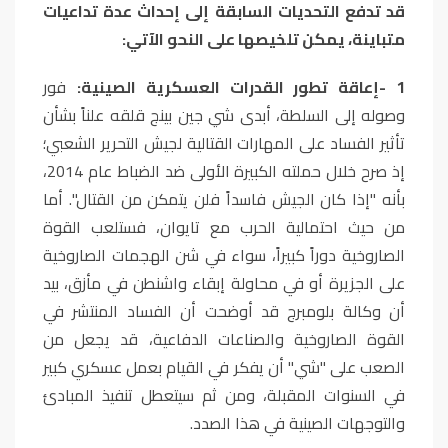
قد تدفع التحديات السابقة إلى إحداث عدة تداعيات
متباينة، يمكن تلخيصها على النحو الآتي
:
1
-
إعاقة تطور القدرات العسكرية الصينية:
فور
وصوله إلى السلطة، أبدى شي جين بينج قلقه علناً بشأن
تأثير الفساد على المهارات القتالية لجيش التحرير الشعبي؛
إذ صرح خلال حملته الكبيرة الأولى ضد الضباط عام 2014،
بأنه "إذا كان الجيش فاسداً فلن يتمكن من القتال". أما
من حيث احتمالية الحرب مع تايوان، فستلعب القوة
الصاروخية دوراً كبيراً، سواء في شن الهجمات الصاروخية
على الجزيرة أو في محاولة إبقاء واشنطن في مأزق، بيد
أن وكالة بلومبرج قد أوضحت أن الفساد المنتشر في
القوة الصاروخية والصناعات الدفاعية، قد يجعل من
الصعب على "شي" أن يفكر في القيام بعمل عسكري كبير
في السنوات المقبلة، ومن ثم سيتعطل تنفيذ المبادئ
والتوجهات الصينية في هذا الصدد
.