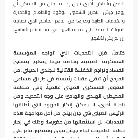
الصين وأماكن أخرى حول إذا ما كان من الممكن أن
يوفر جيش التحرير الشعبي الوقود والطعام والذخيرة
والخدمات الطبية وغيرها من الدعم الحاسم الذي تحتاجه
القوات للحفاظ على عملية الغزو التي قد تستمر لأسابيع،
إن لم يكن لأشهر
.
ختاماً، فإن التحديات التي تواجه المؤسسة
العسكرية الصينية، وخاصة فيما يتعلق بتفشي
الفساد وتراجع الكفاءة القتالية للجندي الصيني، من
المرجح أن تبقى عقبات رئيسية في طريق مساعي
التفوق العسكري الصيني عالمياً، وفي منطقة
المحيطين الهندي والهادئ على وجه التحديد. ومن
ناحية أخرى، لا يمكن إنكار الجهود التي أطلقها
الرئيس الصيني شي جين بينج، من أجل مواجهة هذه
التحديات، بل استئصالها من جذورها؛ وذلك في إطار
خطته الطموحة لبناء جيش قوي ومتطور، قادر على