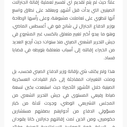
علناً؛ حيث لم يتم تقديم أي تفسير لعملية إقالة الجنرالات
الصينيين التي بدأت قبل أشهر، ويعتقد على نطاق واسع
أنها تنطوي على تعاملات مشبوهة، وعلى رأسها الإطاحة
بوزير الدفاع الجنرال لي شانج فو في أغسطس الماضي،
وهو ما يبدو أكبر تغيير متعلق بالكسب غير المشروع في
جيش التحرير الشعبي الصيني منذ سنوات؛ حيث أرجع العديد
من الخبراء إقالته إلى أسباب متعلقة بتورطه في قضايا
فساد
.
هذا ولم يكتف شي بإقالة وزير الدفاع الصيني فحسب، بل
وصلت التغييرات المفاجئة إلى كبار القيادات العسكرية
الصينية خلال الأشهر الأخيرة؛ حيث استبعدت بكين تسعة
ضباط رفيعي المستوى في جيش التحرير الشعبي من
المجلس التشريعي الوطني، وجردت ثلاثة من كبار
مسؤولي الدفاع من أدوارهم بصفتهم مستشارين
حكوميين، ومن الذين تمت إقالتهم جنرالان كانا يقودان
في السابق قوة الصواريخ الاستراتيجية الصينية، وقائد