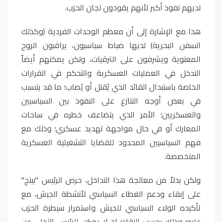
لديهم نفوذ أكبر لأنهم يقودون لجان الحزب
.
هذا مع الإشارة إلى أن معظم الوحدات الفردية (وكذلك
السفن البحرية) لديها ضباط سياسيون، يراقبون الروح
المعنوية ويشرفون على الترقيات، ولكن يمكنهم أيضاً
التدخل في العمليات العسكرية والتحكم في القرارات
الخاصة باستبدال القائد الذي يُقتل أو يُصاب؛ ما قد يتسبب
في بعض أوجه التنازع على النفوذ بين السياسيين
والعسكريين؛ الأمر الذي يتضاعف خطره في ساحات
المعارك أو في حال مواجهة تهديد عسكري؛ وذلك مع
فهم السياسيين المحدود للقضايا التشغيلية العسكرية
المتخصصة
.
ولكن بدلاً من معالجة هذا التداخل، حرص الرئيس "بينج"
على إبقاء ودعم الغطاء السياسي لأنشطة الجيش، مع
تأكيده الولاء السياسي للجيش واستمرار سيطرة الحزب
عليه؛ وذلك بحسب النقاد؛ إذ لا يمكن للرئيس التخلي عن