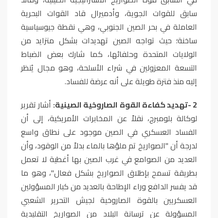
سابق للقوات الجوية، وأدميرال قاد القوات البحرية
العاملة في بحر الصين الجنوبي، وهي نقطة جيوسياسية
ساخنة؛ حيث تواجه الصين تهديدات بشكل متزايد من
الولايات المتحدة وحلفائها، كما شارك بعض الضباط
التسعة المعزولين في شراء الأسلحة، وهو مجال يُنظر
إليه منذ فترة طويلة على أنه عرضة للفساد
.
2
-
تهديد كفاءة القوة الصاروخية الصينية:
أشار تقرير
لوكالة بلومبرج، نقلاً عن المخابرات الأمريكية، إلى أن
الفساد العسكري في الصين موجود على نطاق واسع
لدرجة أن "الصواريخ تم ملؤها بالماء بدلاً من الوقود، وأن
العديد من الصوامع في غرب الصين بها أغطية لا تعمل
بطريقة تسمح بإطلاق الصواريخ بشكل فعال"، وهو ما
قد يفسر الدافع وراء الإطاحة بالعديد من كبار المسؤولين
العسكريين بالقوة الصاروخية لجيش التحرير الشعبي
المسؤولة عن ترسانة البلاد من الصواريخ التقليدية