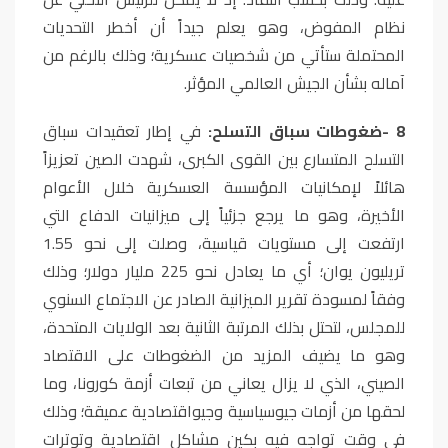
نظام المفوض، وهو يعلم جيداً أن أخطر التحديات
المحتملة ستأتي من شخصيات عسكرية؛ وذلك بالرغم من
آماله بشأن الجيش العالمي المؤثر
.
8
-
ضغوطات سباق التسلح:
في إطار تعقيدات سباق
التسلح المتسارع بين القوى الكبرى، شهدت الصين تعزيزاً
هائلاً لإمكانيات المؤسسة العسكرية خلال الأعوام
الأخيرة، وهو ما يرجع جزئياً إلى ميزانيات الدفاع التي
ارتفعت إلى مستويات قياسية، وصلت إلى نحو 1.55
تريليون يوان؛ أي ما يعادل نحو 225 مليار دولار؛ وذلك
وفقاً لمسودة تقرير الميزانية الصادر عن الاجتماع السنوي
للمجلس، لتحتل بذلك المرتبة الثانية بعد الولايات المتحدة،
وهو ما يضيف المزيد من الضغوطات على الاقتصاد
الصيني، الذي لا يزال يعاني من تبعات أزمة كورونا، وما
لحقها من أزمات جيوسياسية وجيواقتصادية عميقة؛ وذلك
في وقت تواجه فيه بكين مشاكل اقتصادية وتوترات