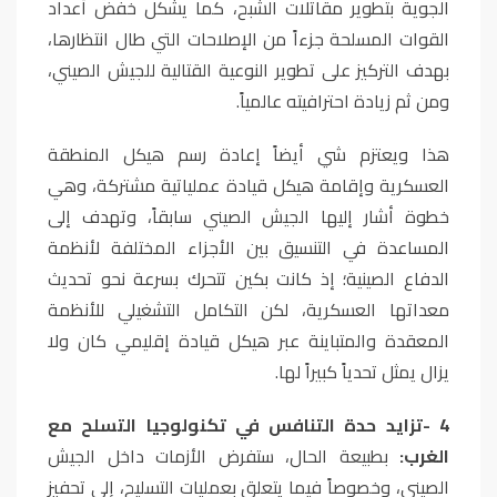
الجوية بتطوير مقاتلات الشبح، كما يشكل خفض أعداد
القوات المسلحة جزءاً من الإصلاحات التي طال انتظارها،
بهدف التركيز على تطوير النوعية القتالية للجيش الصيني،
ومن ثم زيادة احترافيته عالمياً
.
هذا ويعتزم شي أيضاً إعادة رسم هيكل المنطقة
العسكرية وإقامة هيكل قيادة عملياتية مشتركة، وهي
خطوة أشار إليها الجيش الصيني سابقاً، وتهدف إلى
المساعدة في التنسيق بين الأجزاء المختلفة لأنظمة
الدفاع الصينية؛ إذ كانت بكين تتحرك بسرعة نحو تحديث
معداتها العسكرية، لكن التكامل التشغيلي للأنظمة
المعقدة والمتباينة عبر هيكل قيادة إقليمي كان ولا
يزال يمثل تحدياً كبيراً لها
.
4
-
تزايد حدة التنافس في تكنولوجيا التسلح مع
الغرب:
بطبيعة الحال، ستفرض الأزمات داخل الجيش
الصيني، وخصوصاً فيما يتعلق بعمليات التسليح، إلى تحفيز