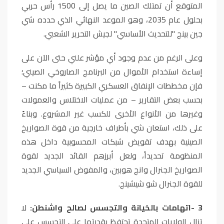
المتوقع أن تمتلك الصين ما يصل إلى 1500 رأس حربي
بحلول عام 2035، وهو الموعد النهائي الذي حدده شي
جين بينج "للتحديث الأساسي" لجيش التحرير الشعبي
.
وعلى الرغم من عدم وجود أي مؤشر علني حتى الآن على
إساءة استخدام الأموال من البرنامج الصاروخي الصيني؛
فإن مخططات الإنفاق العسكري الكبيرة كثيراً ما مكنت –
بحسب بعض التقارير – من عمليات الاختلاس والعمولات
وغيرها من الأنواع الأخرى للكسب غير المشروع. وبناءً
على ذلك، استعان شي بأطراف خارجية من قوة الصواريخ
الصينية بهدف تقويض شبكات المحسوبية داخل هذه
المنظومة تحديداً، ولعل أبرزهم القائد الجديد لقوة
الصواريخ الجنرال وانج هوبين، والمفوض السياسي الجديد
للقوة الجنرال شو شيشينج
.
3
-
اتهامات بالخيانة والتجسس لصالح واشنطن:
لا
تزال الولايات المتحدة تحتفظ بقدرتها على التجسس على