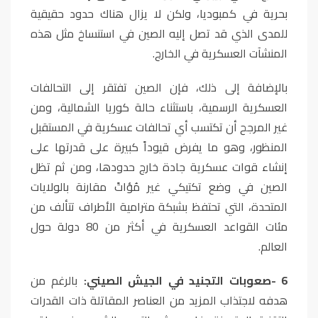
بحرية في كمبوديا، ولكن لا يزال هناك حدود حقيقية
للمدى الذي قد تصل إليه الصين في استنساخ مثل هذه
المنشآت العسكرية في الخارج
.
بالإضافة إلى ذلك، فإن الصين تفتقر إلى التحالفات
العسكرية الرسمية، باستثناء حالة كوريا الشمالية، ومن
غير المرجح أن تكتسب أي تحالفات عسكرية في المستقبل
المنظور، وهو ما يفرض قيوداً كبيرة على قدرتها على
إنشاء قوات عسكرية جادة خارج حدودها، ومن ثم تظل
الصين في وضع تكتيكي غير مُؤاتً مقارنة بالولايات
المتحدة، التي تحتفظ بشبكة مترامية الأطراف تتألف من
مئات القواعد العسكرية في أكثر من 80 دولة حول
العالم
.
6
-
صعوبات التجنيد في الجيش الصيني:
بالرغم من
هدفه لاجتذاب المزيد من العناصر المقاتلة ذات القدرات