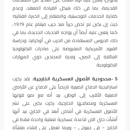
القديمة، بما في ذلك هيكل القيادة المعقد، وعدم
كفاية الخدمات اللوجستية، والافتقار إلى الخبرة القتالية؛
حيث إن بكين لم تخض حرباً منذ حرب فيتنام عام 1979،
كما يتعين عليه أيضاً أن يواجه التحديات الجديدة، بما في
ذلك الدروس المستفادة من الحرب في أوكرانيا، ودراسة
القيود الأمريكية المفروضة على صادرات التكنولوجيا
الفائقة إلى الصين، وندرة المجندين ذوي المهارات
التكنولوجية
.
5
-
محدودية الأصول العسكرية الخارجية:
لقد ركزت
استراتيجية الدفاع الصينية تاريخياً على الدفاع عن الأراضي
الصينية الأقرب إلى الوطن، بيد أنه مع نمو قوتها
العسكرية ومصالحها الخارجية، ركزت بكين على نشر
الأصول العسكرية في أماكن أبعد في الخارج، بيد أنها
أنشأت حتى الآن قاعدة عسكرية فعلية واحدة فقط في
الخارج – في جيبوتي – وربما تعمل على إنشاء منشأة