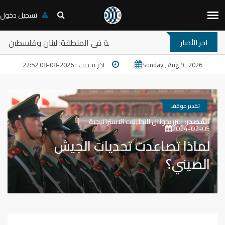
تسجيل دخول
حلقة نقاش: ترامب والمخارج المستعصية في المنطقة: لبنان وفلس
اخر الأخبار
Sunday , Aug 9 , 2026
اخر تحديث : 2026-08-08 22:52
تقدير موقف
المصدر:
إنترريجونال للتحليلات الاستراتيجية
2024-02-05
لماذا تصاعدت تحديات الجيش
الصيني؟