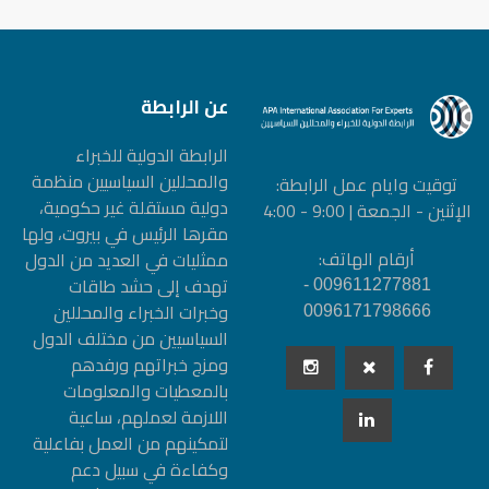
عن الرابطة
الرابطة الدولیة للخبراء
والمحللین السیاسیین منظمة
توقيت وايام عمل الرابطة:
دولیة مستقلة غیر حكومیة،
الإثنين - الجمعة | 9:00 - 4:00
مقرها الرئيس في بيروت، ولها
أرقام الهاتف:
ممثليات في العديد من الدول
تهدف إلى حشد طاقات
009611277881 -
وخبرات الخبراء والمحللين
0096171798666
السياسيين من مختلف الدول
ومزج خبراتهم ورفدهم
بالمعطيات والمعلومات
اللازمة لعملهم، ساعية
لتمكينهم من العمل بفاعلية
وكفاءة في سبيل دعم