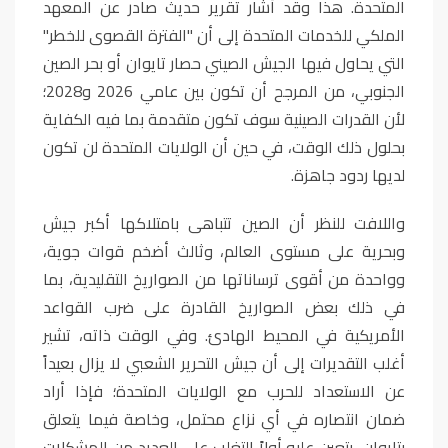
المتحدة. هذا وقد أشار تقرير حديث صادر عن المعهد
الملكي للخدمات المتحدة إلى أن "الفترة القصوى للخطر"
التي يحاول فيها الجيش الصيني حصار تايوان أو بحر الصين
الجنوبي، من المرجح أن تكون بين عامي 2026 و2028؛
لأن القدرات الصينية سوف تكون متقدمة بما فيه الكفاية
بحلول ذلك الوقت، في حين أن الولايات المتحدة لن تكون
لديها ردود جاهزة
.
واللافت للنظر أن الصين تتباهى بامتلاكها أكبر جيش
وبحرية على مستوى العالم، وثالث أضخم قوات جوية،
وواحدة من أقوى ترساناتها من الصواريخ التقليدية، بما
في ذلك بعض الصواريخ القادرة على ضرب القواعد
الأمريكية في المحيط الهادئ. وفي الوقت ذاته، تشير
أغلب التقديرات إلى أن جيش التحرير الشعبي لا يزال بعيداً
عن الاستعداد للحرب مع الولايات المتحدة؛ فإذا أراد
ضمان انتصاره في أي نزاع محتمل، وخاصة فيما يتعلق
بتايوان، يتعين عليه أولاً التغلب على العديد من المشكلات