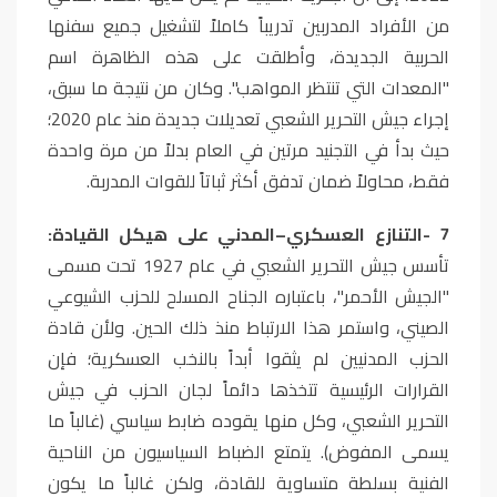
من الأفراد المدربين تدريباً كاملاً لتشغيل جميع سفنها
الحربية الجديدة، وأطلقت على هذه الظاهرة اسم
"المعدات التي تنتظر المواهب". وكان من نتيجة ما سبق،
إجراء جيش التحرير الشعبي تعديلات جديدة منذ عام 2020؛
حيث بدأ في التجنيد مرتين في العام بدلاً من مرة واحدة
فقط، محاولاً ضمان تدفق أكثر ثباتاً للقوات المدربة
.
7
-
التنازع العسكري–المدني على هيكل القيادة:
تأسس جيش التحرير الشعبي في عام 1927 تحت مسمى
"الجيش الأحمر"، باعتباره الجناح المسلح للحزب الشيوعي
الصيني، واستمر هذا الارتباط منذ ذلك الحين. ولأن قادة
الحزب المدنيين لم يثقوا أبداً بالنخب العسكرية؛ فإن
القرارات الرئيسية تتخذها دائماً لجان الحزب في جيش
التحرير الشعبي، وكل منها يقوده ضابط سياسي (غالباً ما
يسمى المفوض). يتمتع الضباط السياسيون من الناحية
الفنية بسلطة متساوية للقادة، ولكن غالباً ما يكون