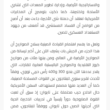
والاستراتيجية الأرضية، وإدارة تطوير المعدات التي تشتري
الأسلحة وتختبرها، كما ذكرت بلومبرج أن المخابرات
الأمريكية تعتقد أن حملة شي الأخيرة جاءت بعد أن أصبح
من الواضح أن الفساد المستشري قد أضعف من جهود
الاستعداد العسكري للصين
.
ولعل ما يفسر اهتمام القيادة الصينية بسلاح الصواريخ أن
هذا الجزء من الجيش بات يشرف الآن على أكبر ترسانة من
الصواريخ الأرضية في العالم، ومن بينها مئات من صواريخ
كروز التقليدية والصواريخ الباليستية العابرة للقارات، التي
يقدر عددها الآن بنحو 300 و400 رأس حربي نووي، وفقاً
لأحدث تقرير سنوي للبنتاجون عن القوات المسلحة الصينية،
كما أن العديد منها مصمم لاستهداف السفن الأمريكية
حال اندلاع حرب محتملة على تايوان؛ إذ سبق أن لعبت
القوة الصاروخية دوراً رئيسياً في تدريبات الذخيرة الحية
التي أجرتها الصين حول تايوان. ووفقاً للبنتاجون، فمن