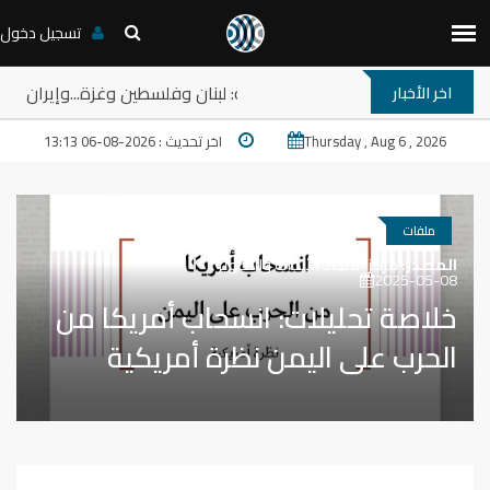
تسجيل دخول
مب والمخارج المستعصية في المنطقة: لبنان وفلسطين وغزة...وإيران
اخر الأخبار
Thursday , Aug 6 , 2026
اخر تحديث : 2026-08-06 13:13
ملفات
المصدر:
مركز الاتحاد للأبحاث والتطوير
2025-05-08
خلاصة تحليلات: انسحاب أمريكا من
الحرب على اليمن نظرة أمريكية