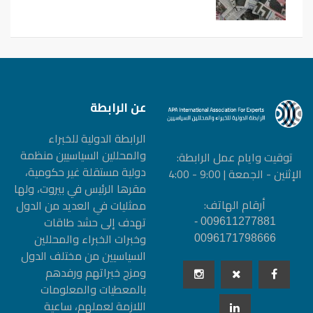
عن الرابطة
الرابطة الدولیة للخبراء
والمحللین السیاسیین منظمة
توقيت وايام عمل الرابطة:
دولیة مستقلة غیر حكومیة،
الإثنين - الجمعة | 9:00 - 4:00
مقرها الرئيس في بيروت، ولها
أرقام الهاتف:
ممثليات في العديد من الدول
تهدف إلى حشد طاقات
009611277881 -
وخبرات الخبراء والمحللين
0096171798666
السياسيين من مختلف الدول
ومزج خبراتهم ورفدهم
بالمعطيات والمعلومات
اللازمة لعملهم، ساعية