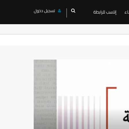
تسجيل دخول
اء
إنتسب للرابطة