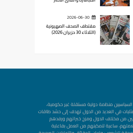
2026-06-30
مقتطف الصحف الصهيونية
(الثلاثاء 30 حزيران 2026)
ین السیاسیین منظمة دولیة مستقلة غیر حكومیة،
مثليات في العديد من الدول تهدف إلى حشد طاقات
سيين من مختلف الدول ومزج خبراتهم ورفدهم
عملهم، ساعية لتمكينهم من العمل بفاعلية
حقة للشعوب وتبيان الحقائق والتحليلات الصحيحة