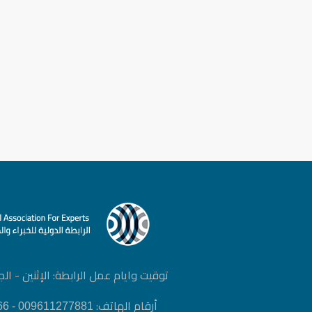
توقيت وايام عمل الرابطة: الإثنين - الجمعة | :00
أرقام الهاتف:
009611277881 - 0096171798666