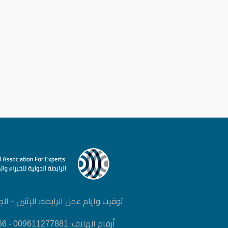
توقيت وايام عمل الرابطة: الإثنين - الجمعة | :00
أرقام الهاتف:
009611277881 - 0096171798666