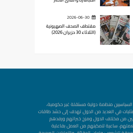
2026-06-30
مقتطف الصحف الصهيونية
(الثلاثاء 30 حزيران 2026)
ین السیاسیین منظمة دولیة مستقلة غیر حكومیة،
مثليات في العديد من الدول تهدف إلى حشد طاقات
سيين من مختلف الدول ومزج خبراتهم ورفدهم
عملهم، ساعية لتمكينهم من العمل بفاعلية
حقة للشعوب وتبيان الحقائق والتحليلات الصحيحة