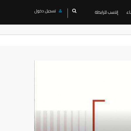
تسجيل دخول
اء
إنتسب للرابطة