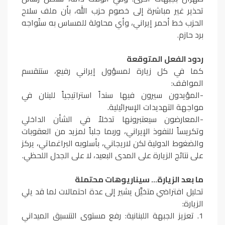
تحذير غير مباشرة إلى خصوم حزب الله، بأن ملف سلاح
الحزب خط أحمر إيراني، وأي محاولة للمساس به ستُواجه
برد حازم.
ردود الفعل المتوقعة
كما في كل زيارة لمسؤول إيراني رفيع، ستنقسم
المواقف:
-المؤيدون سيرون فيها سنداً استراتيجياً للبنان في
مواجهة التهديدات الإسرائيلية.
-المعارضون سيعتبرونها تدخلاً في الشأن الداخلي
وتكريساً للنفوذ الإيراني، وربما جلباً لمزيد من العقوبات
والضغوط الدولية لكن لاريجاني، بأسلوبه البراغماتي، يركز
على نتائج الزيارة على المدى البعيد، لا على الجدل اللحظي.
ما بعد الزيارة… سيناريوهات محتملة
تحليل افتراضي متخيَّل يشير إلى عدة احتمالات لما قد يلي
الزيارة:
1. تعزيز الجبهة اللبنانية: رفع مستوى التنسيق الميداني