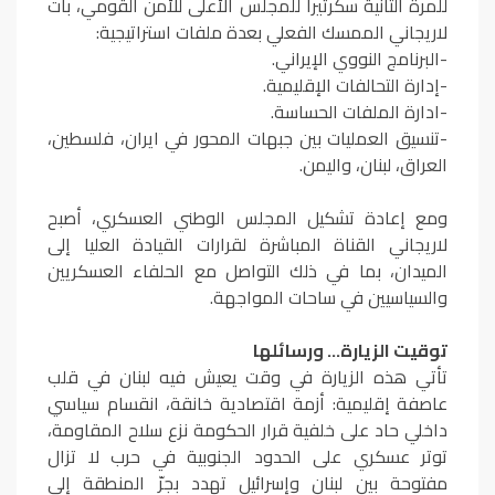
للمرة الثانية سكرتيراً للمجلس الأعلى للأمن القومي، بات
لاريجاني الممسك الفعلي بعدة ملفات استراتيجية:
-البرنامج النووي الإيراني.
-إدارة التحالفات الإقليمية.
-ادارة الملفات الحساسة.
-تنسيق العمليات بين جبهات المحور في ايران، فلسطين،
العراق، لبنان، واليمن.
ومع إعادة تشكيل المجلس الوطني العسكري، أصبح
لاريجاني القناة المباشرة لقرارات القيادة العليا إلى
الميدان، بما في ذلك التواصل مع الحلفاء العسكريين
والسياسيين في ساحات المواجهة.
توقيت الزيارة… ورسائلها
تأتي هذه الزيارة في وقت يعيش فيه لبنان في قلب
عاصفة إقليمية: أزمة اقتصادية خانقة، انقسام سياسي
داخلي حاد على خلفية قرار الحكومة نزع سلاح المقاومة،
توتر عسكري على الحدود الجنوبية في حرب لا تزال
مفتوحة بين لبنان وإسرائيل تهدد بجرّ المنطقة إلى