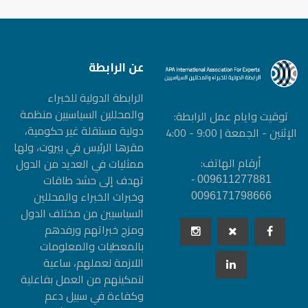
عن الرابطة
الرابطة الدولیة للخبراء
والمحللین السیاسیین منظمة
توقيت وايام عمل الرابطة:
دولیة مستقلة غیر حكومیة،
الإثنين - الجمعة | 9:00 - 4:00
مقرها الرئيس في بيروت، ولها
أرقام الهاتف:
ممثليات في العديد من الدول
تهدف إلى حشد طاقات
009611277881 -
وخبرات الخبراء والمحللين
0096171798666
السياسيين من مختلف الدول
ومزج خبراتهم ورفدهم
بالمعطيات والمعلومات
اللازمة لعملهم، ساعية
لتمكينهم من العمل بفاعلية
وكفاءة في سبيل دعم