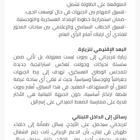
المتوقعة على الطاولة تشمل:
-تنسيق المهام بين الجبهات في حال توسعت الحرب.
-ضمان استمرارية خطوط الإمداد العسكرية واللوجستية.
-تنسيق الخطاب السياسي والإعلامي بين ساحات المحور
لتفادي أي ارتباك أمام الرأي العام.
البعد الإقليمي للزيارة
زيارة لاريجاني إلى بيروت ليست معزولة، بل تأتي ضمن
سلسلة تحركات وجولات تعكس استراتيجية جديدة
للمجلس الوطني العسكري، تهدف إلى ربط الجبهات
جغرافياً ولوجستياً وسياسياً، بحيث لا تبقى أي ساحة عرضة
للعزل أو الاستهداف المنفرد. في هذا السياق، تُعتبر بيروت
نقطة ارتكاز أساسية، كون الجبهة اللبنانية هي الأكثر
قدرة على ممارسة الضغط الميداني على إسرائيل.
رسائل إلى الداخل اللبناني
لاريجاني سيحمل، على الأرجح، رسائل طمأنة إلى حلفاء
طهران في لبنان، بأن الدعم الإيراني ثابت رغم انشغال
طهران بجبهات أخرى. وفي الوقت ذاته، ستصل رسائل