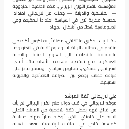
المؤسسة للفكر الثوري الإيراني. هذه الخلفية المزدوجة
— الفلسفية والدينية — جعلت من لاريجاني امتداداً
لمدرسة فكرية ترى في السياسة امتداداً للعقيدة وفي
الدبلوماسية شكلاً من أشكال الجهاد.
هذا الإرث الفكري والثقافي، مضافاً إليه تكوين أكاديمي
متقدم في مجالات الرياضيات وعلوم تقنية في التكنولوجيا
والفلسفة، بالاضافة الى العلوم الدينية، والتجربة
العسكرية صاغ شخصية متعددة الأبعاد: قائد أمني،
استراتيجي عسكري، مفاوض سياسي، ومفكر قادر على
صياغة خطاب يجمع بين الصرامة العقائدية والمرونة
التكتيكية.
علي لاريجاني ثقة المرشد
موقع لاريجاني في قلب دوائر صنع القرار الإيراني لم يأتِ
من فراغ. فهو يحظى بثقة شخصية من المرشد الأعلى
السيد علي خامنئي، الذي أوكله مراراً مهام حساسة
كمبعوث خاص في الملفات الإقليمية. وبعيد تعيينه