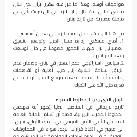
مواجهات أوسع. وهذا ما عبر عنه سفير ايران لدى لبنان
مجتبى اماني حيث قال: زيارة لاريجاني الى بيروت تأتي في
مرحلة مصيرية من تاريخ لبنان.
في هذا التوقيت، تحمل حقيبة لاريجاني بعدين أساسيين:
1. أمني–عسكري: إدارة مسار الحرب وتوسيع التنسيق
العملياتي بين جبهات المحور، خصوصاً في حال توسعت
رقعة المواجهة.
2. سياسي–استراتيجي: دعم المحور في لبنان، وضمان عدم
انزلاق الساحة اللبنانية إلى حرب أهلية أو تفاهمات
إقليمية أو داخلية قد تضعف موقع المحور أو تحد من
قدرة حزب الله على التحرك.
الرجل الذي يدير الخطوط الحمراء
تاريخ لاريجاني في المناصب العليا يُظهر أنه مهندس
الخطوط الحمراء الإيرانية. فمنذ أن تسلم الأمانة العامة
للمجلس الأعلى للأمن القومي في المرة الأولى، تحول
الى مرجع في اتخاذ قرارات الردع، سواء في المفاوضات
النووية أو في إدارة ساحات المواجهة غير المباشرة مع