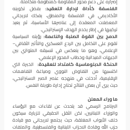
إصراره على دعم محور المقاومة كمنظومة متكاملة.
الفلسفة كأداة لإدارة التعقيد:
بفضل تكوينه
الأكاديمي في الفلسفة والمنطق، يفكك لاريجاني
المعضلات المعقدة إلى عناصرها الأساسية، ثم يعيد
تركيبها في إطار يخدم الهدف الإستراتيجي.
الدمج بين القوة الصلبة والناعمة:
رؤيته السياسية
تقوم على التكامل بين الردع العسكري والتأثير الثقافي–
الإعلامي، وهو ما ينعكس في تنسيقه المتوازي بين
الجبهات الميدانية وخطاب المحور الإعلامي.
الحنكة الدبلوماسية كامتداد للعقيدة:
الخبرة التي
اكتسبها من التفاوض النووي وصياغة التفاهمات
الإقليمية، أدخلت في منهجه عنصر الصبر الاستراتيجي،
حيث يرى أن بعض النتائج تحتاج إدارة طويلة النفس.
ما وراء المعلن
البرنامج الرسمي قد يتحدث عن لقاءات مع الرؤساء
والوزراء اللبنانيين، لكن الثقل الحقيقي للزيارة سيكون
خلف الأبواب المغلقة، حيث يجتمع لاريجاني مع قيادة
حزب الله وقادة الاحزاب اللبنانية والفلسطينية. والملفات