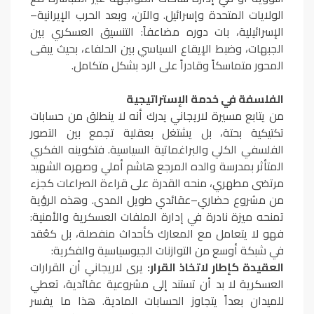
الولايات المتحدة وإسرائيل. والآن، وبعد الحرب الإيرانية–
الإسرائيلية، بات دوره مضاعفاً: التنسيق العسكري بين
الجبهات، وضبط الإيقاع السياسي بين الحلفاء، بحيث يبقى
المحور متماسكاً وقادراً على الرد بشكل متكامل.
الفلسفة في خدمة الإستراتيجية
من يتابع مسيرة لاريجاني يدرك أنه لا ينطلق من حسابات
تكتيكية بحتة، بل يشتغل بعقلية تجمع بين التصور
الفلسفي الكلي والبراغماتية السياسية. فتكوينه الفكري
المتأثر بمدرسة والده المرجع هاشم أملي وصهره الشهيد
مرتضى مطهري، منحه القدرة على قراءة الصراعات كجزء
من مشروع حضاري–عقائدي طويل المدى. وهذه الرؤية
تمنحه ميزة نادرة في إدارة الملفات العسكرية والأمنية:
فهو لا يتعامل مع المعارك كأحداث منفصلة، بل كعُقد
في شبكة أوسع من التوازنات الجيوسياسية والفكرية:
العقيدة كإطار لاتخاذ القرار:
يرى لاريجاني أن القرارات
العسكرية لا بد أن تستند إلى مشروعية عقائدية، تعطي
للميدان بعداً يتجاوز الحسابات المادية. هذا ما يفسر