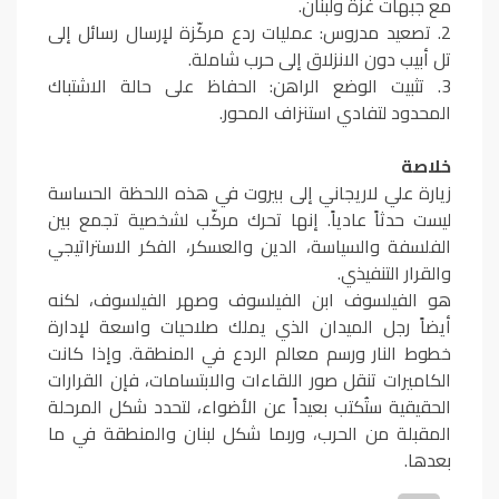
مع جبهات غزة ولبنان.
2. تصعيد مدروس: عمليات ردع مركّزة لإرسال رسائل إلى
تل أبيب دون الانزلاق إلى حرب شاملة.
3. تثبيت الوضع الراهن: الحفاظ على حالة الاشتباك
المحدود لتفادي استنزاف المحور.
خلاصة
زيارة علي لاريجاني إلى بيروت في هذه اللحظة الحساسة
ليست حدثاً عادياً. إنها تحرك مركّب لشخصية تجمع بين
الفلسفة والسياسة، الدين والعسكر، الفكر الاستراتيجي
والقرار التنفيذي.
هو الفيلسوف ابن الفيلسوف وصهر الفيلسوف، لكنه
أيضاً رجل الميدان الذي يملك صلاحيات واسعة لإدارة
خطوط النار ورسم معالم الردع في المنطقة. وإذا كانت
الكاميرات تنقل صور اللقاءات والابتسامات، فإن القرارات
الحقيقية ستُكتب بعيداً عن الأضواء، لتحدد شكل المرحلة
المقبلة من الحرب، وربما شكل لبنان والمنطقة في ما
بعدها.