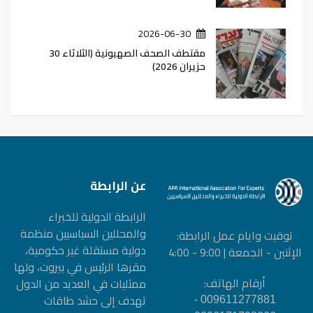
2026-06-30
مقتطف الصحف الصهيونية (الثلاثاء 30
حزيران 2026)
عن الرابطة
الرابطة الدولیة للخبراء
والمحللین السیاسیین منظمة
توقيت وايام عمل الرابطة:
دولیة مستقلة غیر حكومیة،
الإثنين - الجمعة | 9:00 - 4:00
مقرها الرئيس في بيروت، ولها
أرقام الهاتف:
ممثليات في العديد من الدول
تهدف إلى حشد طاقات
009611277881 -