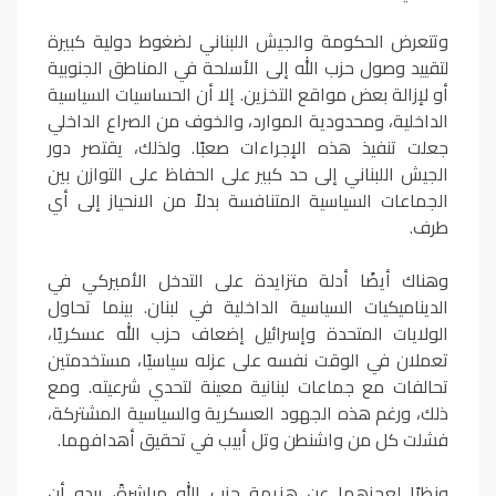
وتتعرض الحكومة والجيش اللبناني لضغوط دولية كبيرة
لتقييد وصول حزب الله إلى الأسلحة في المناطق الجنوبية
أو لإزالة بعض مواقع التخزين. إلا أن الحساسيات السياسية
الداخلية، ومحدودية الموارد، والخوف من الصراع الداخلي
جعلت تنفيذ هذه الإجراءات صعبًا. ولذلك، يقتصر دور
الجيش اللبناني إلى حد كبير على الحفاظ على التوازن بين
الجماعات السياسية المتنافسة بدلاً من الانحياز إلى أي
طرف.
وهناك أيضًا أدلة متزايدة على التدخل الأميركي في
الديناميكيات السياسية الداخلية في لبنان. بينما تحاول
الولايات المتحدة وإسرائيل إضعاف حزب الله عسكريًا،
تعملان في الوقت نفسه على عزله سياسيًا، مستخدمتين
تحالفات مع جماعات لبنانية معينة لتحدي شرعيته. ومع
ذلك، ورغم هذه الجهود العسكرية والسياسية المشتركة،
فشلت كل من واشنطن وتل أبيب في تحقيق أهدافهما.
ونظرًا لعجزهما عن هزيمة حزب الله مباشرةً، يبدو أن