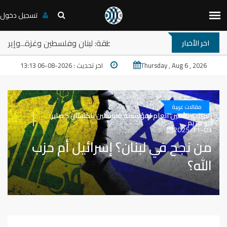
تسجيل دخول
: ترامب والمخارج المستعصية في المنطقة: لبنان وفلسطين وغزة...وإي
اخر الأخبار
Thursday , Aug 6 , 2026
اخر تحديث : 2026-08-06 13:13
مقالات عربية
الكاتب:
الأمين العام لمؤسسة فلسطين باكستان د.صابر
أبو مريم
2025-11-03
من نجح في لبنان؟ إسرائيل أم حزب
الله؟