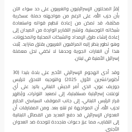
يُقرّ المحللون الإسرائيليون والغربيون على حد سواء الآن
بأن حزب الله، على الرغم من مواجهته حملة عسكرية
مكثفة، قد تمكن من إعادة تنظيم قواته واستعادة
شبكاته اللوجستية. وتشير التقارير الواردة من الميدان إلى
إعادة إنشاء طرق الإمداد والشبكات المحلية والمخزونات،
وهو تطور ينظر إليه المراقبون الغربيون بقلق متزايد. يُثبت
هذا أن الغارات الجوية وحدها لا تكفي لحل معضلة
إسرائيل الأمنية في لبنان.
وقد أدى الهجوم الإسرائيلي الأخير على بلدة بليدا (30
أكتوبر/تشرين الأول 2025) والتوجيه اللاحق للرئيس
جوزيف عون، الذي أمر الجيش اللبناني بالرد على أي
توغلات إسرائيلية مستقبلية، إلى تصعيد التوترات. ويُظهر
قرار الرئيس اللبناني، إلى جانب الموقف السياسي الحازم
لحزب الله، أن المواجهة لم تنتهِ بعد. ومن المفارقات أن
العدوان الإسرائيلي قد دفع العديد من الفصائل اللبنانية
إلى التقارب، مما عزز دعوات متجددة للوحدة ضد العدوان
الأجنبي.