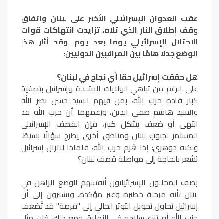
عقب العدوان الإسرائيلي الأخير على لبنان واتفاق
وقف إطلاق النار الذي تلاه، تزايدت انتهاكات قوات
الاحتلال الإسرائيلي يومًا بعد يوم. وقد أثار هذا
الوضع جدلًا هامًا بين المراقبين الدوليين:
هل حققت إسرائيل حقًا أي نجاح في لبنان؟
على الرغم من تباهي الولايات المتحدة وإسرائيل بتصفية
كبار قادة حزب الله، بمن فيهم السيد حسن نصر الله
والسيد هاشم صفي الدين، وزعمهما أن حزب الله قد
انتهى أو ضعف بشكل كبير، فإن القصف الإسرائيلي
المستمر لجنوب لبنان ومناطق أخرى يطرح سؤالًا بسيطًا
ولكنه جوهري: إذا هُزم حزب الله، فلماذا لاتزال إسرائيل
تشعر بالحاجة إلى مواصلة قصف لبنان؟
يصف المحللون الإسرائيليون أنفسهم الوضع الراهن في
لبنان بأنه مرحلة خطيرة وغير مؤكدة. ويشيرون إلى أن
إسرائيل تحاول تحويل التوتر الحالي إلى "فرصة" قد تُضعف
حزب الله أو تنزع سلاحه في النهاية. ومع ذلك، فإن مثل