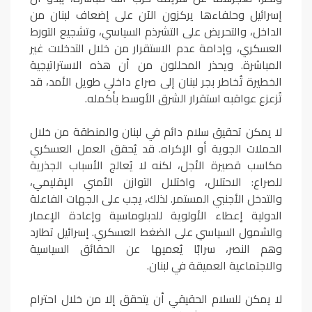
إسرائيل وحلفاءها يركزون الآن على إضعاف لبنان من
الداخل، والتحريض على التشرذم السياسي، وتشجيع التورط
العسكري، وإدامة عدم الاستقرار من خلال التدخلات غير
المباشرة. ويحذر المحللون من أن هذه الاستراتيجية
الخطيرة تُخاطر بجر لبنان إلى صراع داخلي طويل الأمد، قد
تُزعزع عواقبه استقرار الشرق الأوسط بأكمله.
لا يمكن تحقيق سلام دائم في لبنان والمنطقة من خلال
الحملات الجوية أو الإكراه. قد يُحقق العمل العسكري
مكاسب قصيرة الأجل، لكنه لا يُعالج الأسباب الجذرية
للصراع: الاحتلال، واختلال التوازن الأمني الإقليمي،
والتدخل الأجنبي المستمر. لذلك، يجب على الجهات الفاعلة
الدولية إعطاء الأولوية للدبلوماسية وإعادة الإعمار
والشمول السياسي على الضغط العسكري. إسرائيل تطارد
وهم النصر، سرابًا يُعميها عن الحقائق السياسية
والاجتماعية العميقة في لبنان.
لا يمكن للسلام الحقيقي أن يتحقق إلا من خلال احترام