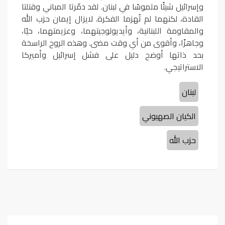
وإسرائيل شيئًا ملموسًا في لبنان. لقد دمّرتا المباني وقتلتا
القادة، لكنهما لم تُهزما الفكرة. لايزال إيمان حزب الله
والمقاومة اللبنانية، وأيديولوجيتهما، وعزيمتهما، حيًا،
وجاهزًا، وأقوى من أي وقت مضى. وهذه الروح الراسخة
بحد ذاتها أوضح دليل على فشل إسرائيل وأميركا
الاستراتيجي.
لبنان
الكيان الصهيوني
حزب الله