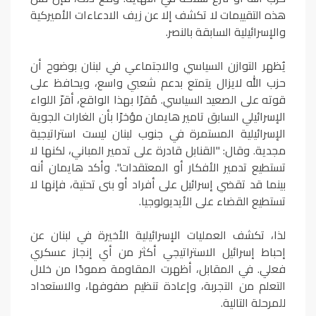
هذه التقييمات لا تكشف إلا عن زيف الادعاءات الأميركية
والإسرائيلية السابقة بالنصر.
يُظهر التوازن السياسي والاجتماعي في لبنان بوضوح أن
حزب الله لايزال يتمتع بدعم شعبي واسع، ويحافظ على
قوته على الصعيد السياسي. مُقرًا بهذا الواقع، أقرّ اللواء
الإسرائيلي السابق تامير هايمان مؤخرًا بأن الغارات الجوية
الإسرائيلية المستمرة في جنوب لبنان ليست استراتيجية
مجدية. وقال: "القنابل قادرة على تدمير المباني، لكنها لا
تستطيع تدمير الأفكار أو المعتقدات". وأكد هايمان أنه
بينما قد تقضي إسرائيل على أفراد أو بنى تحتية، فإنها لا
تستطيع القضاء على الأيديولوجيا.
لذا، تكشف العمليات الإسرائيلية الأخيرة في لبنان عن
إحباط إسرائيل الاستراتيجي أكثر من أي إنجاز عسكري
فعلي. في المقابل، أظهرت المقاومة صمودًا من خلال
التعلم من التجربة، وإعادة تنظيم صفوفها، والاستعداد
للمرحلة التالية.