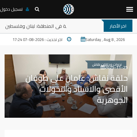
تسجيل دخول
حلقة نقاش: ترامب والمخارج المستعصية في المنطقة: لبنان وفلس
اخر الأخبار
Saturday , Aug 8 , 2026
اخر تحديث : 2026-08-07 17:24
ندوات وحلقات نقاش
2025-11-25
حلقة نقاش: عامان على طوفان
الأقصى والاسناد والتحولات
الجوهرية