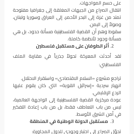
على حسم المواجهات
.
انتقال الصراع من الجبهات المغلقة إلى جغرافيا مفتوحة
تمتد من غزة إلى البحر الأحمر، إلى العراق وسوريا ولبنان،
وصولاً إلى اليمن
.
سقوط وهم أن القضية الفلسطينية مسألة حدود، بل هي
مسألة وجود لأنظمة كاملة
.
أثر الطوفان على مستقبل فلسطين
لقد أحدثت المعركة تحولاً جذرياً في مقاربة الملف
الفلسطيني
:
تراجع مشروع «السلام الاقتصادي» واستقرار الاحتلال
.
انهيار سردية «إسرائيل القوية» التي كان يقوم عليها
الردع الإقليمي
.
عودة مركزية القضية الفلسطينية إلى الواجهة العالمية،
ليس من باب التعاطف فقط، بل من باب إعادة التفكير
في أمن الشرق الأوسط
.
مستقبل الدولة الوطنية في المنطقة
تحوّل الصراع إلى اختبار وجودي للدول المجاورة
: