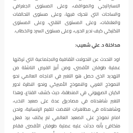
الاستراتيجي والمواقف، وعلى المستوى الجغرافي
والساحات التي نتحرك فيها، وعلى مستوى التحالفات
والعلاقات، وعلى المستوى التقني، وعلى المستوى
التكتيكي كيف ندير الحرب، وعلى مستوى السرد والخطاب.
مداخلة د. علي شعيب:
اود التحدث عن التحولات الثقافية والاجتماعية التي تركتها
عملية طوفان الأقصى، ومن أبرز الفرص الناشئة من
التهديد الذي حصل هو التغير في الاتجاه العالمي نحو
النموذج الغربي والنموذج الأميركي ونحو النظرة لدور
الكيان الصهيوني في المنطقة، حيث كشف القناع، وهذا
التغير شاهدناه في مصاديق عدة على صعيد النخب،
وشاهدناه في مظاهرات انتفضت للقيم الإنسانية، ونحن
امام نموذج على الصعيد العالمي لم يكتف برد فعل
متكافئ بأنه حدثت عليه عملية طوفان الأقصى فقام