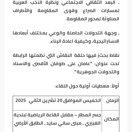
ـ البعد الثقافي الاجتماعي ونظرة النخب العربية
لمسارات الصراع وقوى المقاومة والأطراف
المناوئة لمحور المقاومة.
ـ وجهة التحولات الحاصلة والوعي بمختلف أبعادها
الاستراتيجية، وكيفية اعادة البناء.
نقاط بحث
j
فيها حلقة النقاش التي نظمتها الرابطة
تحت عنوان: "عامان على طوفان الأقصى والاسناد
والتحولات الجوهرية ".
أولاً: معطيات أولية حول اللقاء:
الزمان
الخميس الموافق 20 تشرين الثاني 2025
جسر المطار – مقابل القاعة الرياضية لبلدية
المكان
الغبيري ـ مبنى ساني سايد ـ الطابق الأرضي