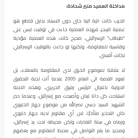
مداخلة العميد منير شحادة:
الحرب كانت اتية الينا حتى دون الاسناد بدليل قاطع هو
عملية البيجر، فهذه العملية جاءت في توقيت ليس على
"طبطاب" الإسرائيلي، صحيح كانت هذه العملية مؤذية
وقاسية للمقاومة، ولكنها لو جاءت بالتوقيت الإسرائيلي
لكانت أقسى.
لا علاقة لموضوع الخرق لدى المقاومة بالعملاء، بل
تعود القصة الى العام 2005 عندما أتت لجنة التحقيق
الدولية باغتيال الرئيس رفيق الحريري، وهذه اللجنة
استباحت كل داتا لبنان وأصبحت مع إسرائيل، وعندما حذر
الشهيد السيد حسن نصرالله من موضوع جهاز الخليوي
كان التحذير متأخرًا، لان أي مقاوم لديه جهاز خليوي
ورماه في سلة النفايات ولكن محيطه تحت يد إسرائيل،
ومجرد ما يتم التواصل في محيط المقاوم مع بعضهم