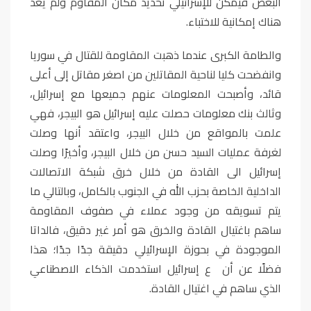
البعض فيمكن للإسرائيلي تحديد مكان المقاوم ولم يعد
هناك إمكانية للاختباء.
والطامة الكبرى عندما ذهبت المقاومة للقتال في سوريا
وانفضحت كليا لناحية المقاتلين من اصغر مقاتل إلى أعلى
قائد، وأصبحت المعلومات عنهم جميعها مع إسرائيل،
وثالث بنك معلومات حصلت عليه إسرائيل هو البيجر، فهي
علمت بالمواقع من خلال البيجر، واعتقد أنها وصلت
لغرفة عمليات السيد حسن من خلال البيجر، وأخيرًا وصلت
إسرائيل الى القادة من خلال خرق شبكة الاتصالات
الداخلية الخاصة بحزب الله في الجنوب بالكامل، وبالتالي ما
يتم تسويقه من وجود عملاء في صفوف المقاومة
ساهم باغتيال القادة والخرق هو أمر غير دقيق، فالداتا
الموجودة في بحوزة الإسرائيلي دقيقة جدًا جدًا؛ هذا
فضلًا عن أن ع إسرائيل استخدمت الذكاء الاصطناعي
الذي ساهم في اغتيال القادة.