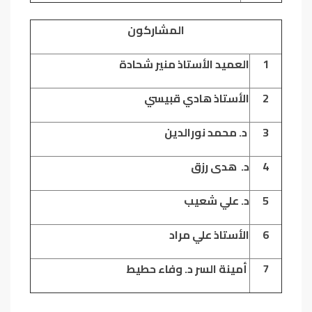
المشاركون
1
العميد الأستاذ منير شحادة
2
الأستاذ هادي قبيسي
3
د. محمد نورالدين
4
د. هدى رزق
5
د. علي شعيب
6
الأستاذ علي مراد
7
أمينة السر د. وفاء حطيط