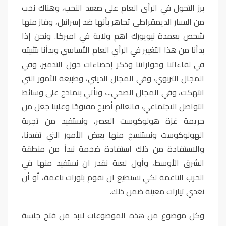
برز التحول في الرأي العام على صعيد النخب، وهناك نخب
من اليسار الديمقراطي تجاهر بأنها ضد إسرائيل، وفاز منها
شخص بعمدة نيويورك اهم ولاية في اميركا. ونحن إذا
بدأنا من هذا التغيير في الرأي العام الأساسي وبدأنا بتثبيته
في لقاءاتنا وحواراتنا وذكر إحصاءات حول التدمير، وفي
المجال التربوي، وفي المجال الديني، وطبيعة الأمور التي
انتهكت، وفي المجال الصحي...، ونأتي بنماذج على وسائط
التواصل الاجتماعي، فالعالم أصبح مفتوحًا وعلينا جعل من
جريمة غزة هولوكوست العصر، ونستفيد من تجربة
الهولوكوست ونستنسخ منها بعض الأمور التي تفيدنا،
والاستفادة من ذلك استفادة ضخمة نبدأ من منطقة
الشرق الأوسط، وأول لعبة نقدر ان نستفيد منها في
الحرب الناعمة لكي نستطيع ان نقوم بثورات ناعمة، أو أن
نغدي تيارات معينة ضمن ذلك.
وكل موضوع من هذه الموضوعات لابد من فتح جلسة