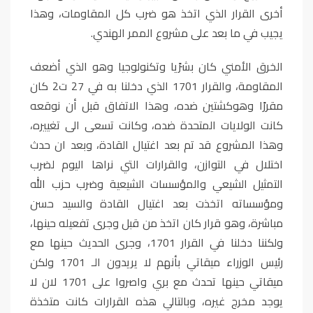
أخرى القرار الذي اتخذ هو ضرب كل المقاومات، وهذا
يجيب في ما بعد على مشروع الممر الهندي.
الخرق الأمني كان بشرًيا وتكنولوجيا وهو الذي أضعف
المقاومة، والقرار 1701 الذي دخلنا به في 27 ت2 كان
مقررًا وهوكشتين ضده، وهذا الاتفاق قبل أن نوقعه
كانت الولايات المتحدة ضده، وكانت تسعى الى تغييره،
وهذا المشروع قد تم بعد اغتيال القادة، وبعد ان حدث
اختلال في التوازن، والقرارات التي نراها اليوم لضرب
التمثيل الشيعي والمؤسسات الشيعية وضرب حزب الله
ومؤسساته اتخذت بعد اغتيال القادة والسيد حسن
مباشرة، وهو قرار كان اتخذ من قبل وجرى تفعيله حينها،
ولكننا دخلنا في القرار 1701، وجرى الحديث حينها مع
رئيس الوزراء ميقاتي بأنهم لا يريدون الـ 1701 ولكن
ميقاتي حينها تحدث مع بري واصروا على 1701 لان لا
يوجد مخرج غيره، وبالتالي هذه القرارات كانت متخذة