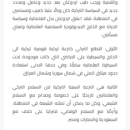
والتنمية ورجب طيب اردوغان بعد جديد وعامل ومحدد
جديد في السياسة التركية كان وبالًا علينا كعرب ومسلمين
في المنطقة، فقد اعتنق اردوغان بدل العلمانية وسياسة
الحياة مع الخارج الايديولوجيا الاسلامية العثمانية وتعني
مسألتين:
الأولى: التطلع التركي كنزعة تركية قومية تركية الى
الخارج والسيطرة على الاراضي التي كانت موجودة تحت
السيطرة العثمانية سابقًا، وفي حدها الادنى استعادة
حدود ميثاق الملي في شمال سوريا وشمال العراق
الثانية هي النزعة السنية التركية لان الاسلام التركي
والعثمانيين تاريخيًا على خصومة وصدام مع الاسلام
الشيعي، وكل ما يمكن أن تمثله الشيعة في المنطقة،
وأيضًا مع الاسلام الوهابي، فتركيا على خلاف مع
السعودية والامارات ومصر.