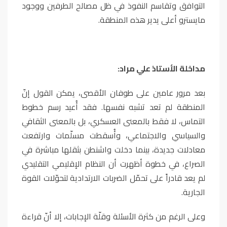
التوافق وتقاسم النفوذ في ظل مصالح الطرفين ووجود
مايسترو أعلى يدير هذه المنطقة.
مداخلة الأستاذ علي مراد:
بعد مرور عامين على طوفان الأقصى، يمكن القول إنّ
المنطقة لم تعد تشبه نفسها. فقد أُعيد رسم خطوط
التماس، لا فقط بالمعنى العسكري، بل بالمعنى الثقافي
والسياسي والاجتماعي، وأُسقطت مسلّمات وارتفعت
معادلات جديدة، بينما دخلت واشنطن بثقلها مباشرة في
الصراع، في خطوة أظهرت أن النظام الإقليمي التقليدي
لم يعد قادراً على تحمّل الضربات الارتدادية لتحوّلات القوة
الجارية
.
وعلى الرغم من كثرة الأسئلة وقلّة الإجابات، إلا أنّ قراءة