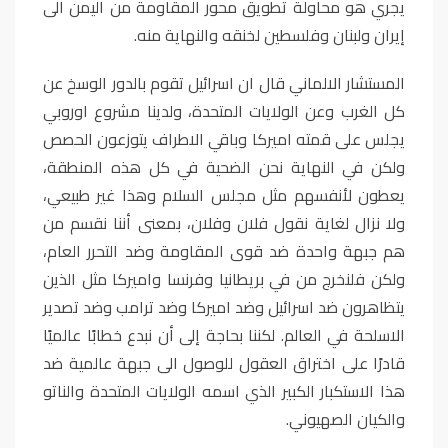
يجري هو محاولة تطويق محور المقاومة من اليمن الى
إيران ولبنان وفلسطين لخنقه والنهاية منه.
المستشار الالماني قال ان اسرائيل تقوم بالدور الوسخ عن
كل الغرب وعن الولايات المتحدة، ولدينا مشروع اوروبي
يجلس على قمته اميركا وباقي الاطراف يتوزعون الحصص
ولكن في النهاية نحن الضحية في كل هذه المنطقة،
يعطون لأنفسهم مثل مجلس السلام وهذا غير طبيعي،
ولا نزال لغاية نقول فلان وفلان، بمعنى أننا نقسم من
هم جبهة واحدة ضد قوى المقاومة وضد التحرر العام،
ولكن فلنخرج من في بريطانيا وفرنسا واميركا مثل الذين
يتظاهرون ضد اسرائيل وضد اميركا وضد ترامب وضد تصدير
الاسلحة في العالم. لكننا بحاجة إلى أن نبدع خطابًا عالميًا
قادرًا على اختراق العقول للوصول الى جبهة عالمية ضد
هذا الاستكبار الكبير الذي اسمه الولايات المتحدة والناتو
والكيان الصهيوني.