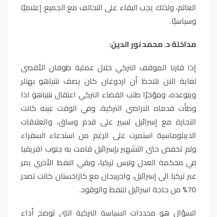
العالم، ولذلك يجب البقاء على التحالف مع الجميع إعلاميًا
وسياسيًا.
مداخلة د. محمد نور الدين:
إذا قارنا الموقف التركي خلال عملية طوفان الأقصى
لغاية الان نلاحظ أن اردوغان كان يصف نتنياهو بهتلر
ويتوعده، ومؤخرًا طلب القضاء التركي اعتقال نتنياهو اذا
وطأت قدماه الاراضي التركية، وفي الوقت عينه كانت
التجارة مع إسرائيل تسير على قدم وساق، والعلاقات
الديبلوماسية استمرت على الرغم من استدعاء السفراء
ولم تخفض حتى التشهير بإسرائيل قامت به جنوب افريقيا
في محكمة العدل وليس تركيا، وبقي النفط الأذري يمر
عبر تركيا الى إسرائيل، واذربيجان مع كازاخستان كانت تصدر
70% من حاجة اسرائيل للنفط والوقود.
السؤال هو محددات السياسة التركية التي توضح أداء