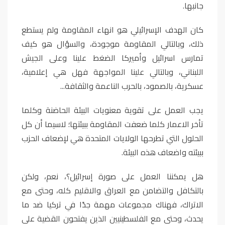
جانبها.
كان الهدف الإسرائيلي هو انهاء المقاومة ولم يستطع
ذلك، وبالتالي المقاومة موجودة، والسؤال هو كيف
تمارس اسرائيل وأميركا الضغط علينا وعلى الجيش
اللبناني، وبالتالي علينا المواجهة فهل هي إعلامية،
عسكرية، بالصمود، بالحرب الناعمة والثقافة...
يجب العمل على تقوية معنويات البيئة الحاضنة وكلما
تأخر الاعمار كلما ضعفت المقاومة ببيئتها؛ لاسيما أن كل
الحلول التي تطرحها الولايات المتحدة هي لإضعاف الحزب
ببيئته واضعاف هذه البيئة.
هل يمكننا العمل على صورة إسرائيل؟، نعم، ولكن
بالتكافل والتضامن مع العراق والاقليم كله، وحتى مع
الاتراك، فهناك مجموعات مهمة جدًا في تركيا ضد ما
يحدث، وحتى مع الفلسطينيين الذين يفتحون القضية على