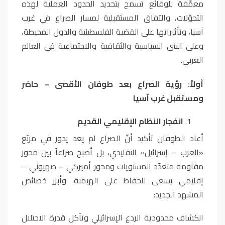
معمّقة للوقائع تسمح بتحديد الحدود العملية لهذه
التحوّلات، والآفاق المستقبلية لمسار الصراع في غرب
آسيا، وتأثيراتها على القضية الفلسطينية والدول المحيطة،
وعلى البنى السياسية والثقافية والاجتماعية في العالم
العربي
.
أولاً: رؤية الصراع بعد طوفان الأقصى – حاضر
ومستقبل غرب آسيا
انفجار النظام الإقليمي القديم
أعاد الطوفان تأكيد أنّ الصراع لم يعد يدور في مربّع
«العرب – إسرائيل» التقليدي، بل أصبح صراعاً بين محور
مقاومة متعدّد المستويات ومحور أميركي – صهيوني –
إقليمي يسعى للحفاظ على الهيمنة
.
وأبرز خصائص
المشهد الجديد
:
انكشاف محدودية الردع الإسرائيلي وتآكل قدرة الاحتلال