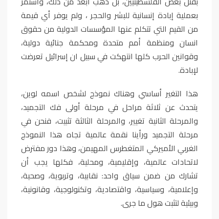
بقتل بعض الفلسطينيين، بل ذهب أبعد من ذلك، واستمر
بعملية إبادة إنسانية للبشر والحجر ، ولم يوفر أي قيمة
من القيم التي تتكلم عنها المؤسسات الدولية من حقوق
انسان ومنظمة أمم متحدة ومحكمة جنائية دولية،
وقوانين الحرب كلها انتهكت في سبيل ان إسرائيل تعرضت
لإبادة.
هذا التغير أساسي وهناك نموذج لشخص اسمه لوين،
يتحدث عن ثلاثة مراحل في مرحلة أولى فك التجميد،
والمرحلة الثانية تغيير، والمرحلة الثالثة تثبيت، فنحن في
مرحلة التجميد ورأينا نقمة عالمية تجاه هذا النموذج
الغربي الأميركي المتغطرس المهيمن، وهذا دور مفترض
لاتحادات عالمية، وإقليمية، ومحلية، فكلها يجب أن
تشارك من ضمن سياق واحد: نقابية، وتربوية، وصحية،
وإعلامية، وسياسية، واقتصادية، وتكنولوجية، وقانونية،
وبيئية لتثبت هول ما جرى.