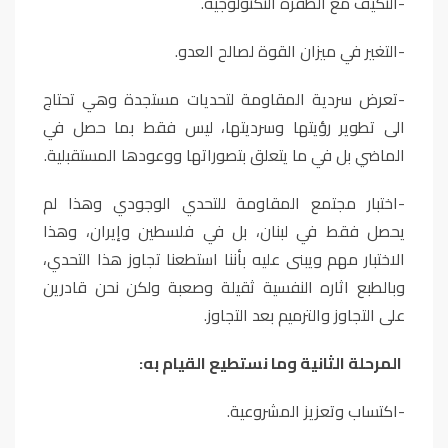
-التكيف مع الطفرة التكنولوجية.
-التغير في ميزان القوة لصالح العدو.
-تعرض سردية المقاومة لتحديات مستجدة وهي تحتاج
الى تطوير رؤيتها وسرديتها، ليس فقط بما حصل في
الماضي بل في ما يتعلق بتصوراتها ووعودها المستقبلية.
-اختبار مجتمع المقاومة للتحدي الوجودي وهذا لم
يحصل فقط في لبنان، بل في فلسطين وإيران، وهذا
الاختبار مهم ويبنى عليه بأننا استطعنا تجاوز هذا التحدي،
وبالطبع اثاره النفسية ثقيلة وصعبة ولكن نحن قادرين
على التجاوز والترميم بعد التجاوز.
المرحلة الثانية وما نستطيع القيام به:
-اكتساب وتعزيز المشروعية.