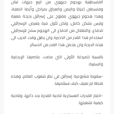
الفلسطينية بهجوم جبهوي من أربع جبهات لبنان
وفلسطين (غزة) واليمن والعراق بمراحل وأيضا الضفة،
وهذا هجوم جبهوي مفتوح على إسرائيل بدرجة معينة
وليس بشكل كامل، ولكن لأول مرة يتعرض الإسرائيلي
للدفاع، والانتقال من الدفاع الى الهجوم سمح للإسرائيلي
استخدام هذا القدر من الذخيرة وان يطيل وقت الحرب الى
هذه الدرجة وان يتحمل هذا القدر من الخسائر.
بالنسبة للمرحلة الأولى التي مضت، عناصرها الإيجابية
والسلبية:
-سقوط مشروعية إسرائيل في نظر شعوب العالم، وهذه
نقطة لم نعرف كيف نستثمرها.
-اختبار القدرات العسكرية لناحية القدرة بحد ذاتها، ولناحية
كيفية تشغيلها.