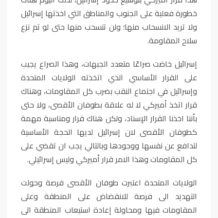
خطورة فعلية على الجنوب والمناطق التي اخذتها إسرائيل
ولا تريد الانسحاب منها؛ ولن تنسحب منها حتى لو تم نزع
سلاح المقاومة.
إسرائيل خاضت صراعًا متعدد الجبهات، وهذا الصراع يجيب
على القرار الأساسي الذي اتخذته الولايات المتحدة
وإسرائيل في اجتماع النقب بضرب كل المقاومات، وهناك
قرار اتخذ أميركي لا له علاقة بطوفان الأقصى، ولا حتى
بأننا اخذنا القرار الإسناد، ولكن هناك قرار ومناسبة مهمة
كطوفان الأقصى لان إسرائيل لديها الحجة الأساسية
لتدافع عن نفسها ووجودها وبالتالي يجب ان تقضي على
كل المقاومات وهذا الامر قرار أميركي وليس إسرائيلي.
الولايات المتحدة اعتبرت طوفان الأقصى فرصة وحولت
التهديد الى فرصة للانقضاض على المنطقة وعلى
المقاومات فيها ومحاولة إعادة استيعاب المنطقة الى