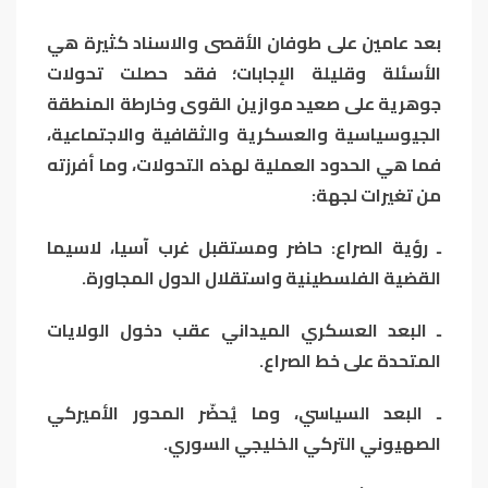
بعد عامين على طوفان الأقصى والاسناد كثيرة هي
الأسئلة وقليلة الإجابات؛ فقد حصلت تحولات
جوهرية على صعيد موازين القوى وخارطة المنطقة
الجيوسياسية والعسكرية والثقافية والاجتماعية،
فما هي الحدود العملية لهذه التحولات، وما أفرزته
من تغيرات لجهة:
ـ رؤية الصراع: حاضر ومستقبل غرب آسيا، لاسيما
القضية الفلسطينية واستقلال الدول المجاورة.
ـ البعد العسكري الميداني عقب دخول الولايات
المتحدة على خط الصراع.
ـ البعد السياسي، وما يُحضّر المحور الأميركي
الصهيوني التركي الخليجي السوري.