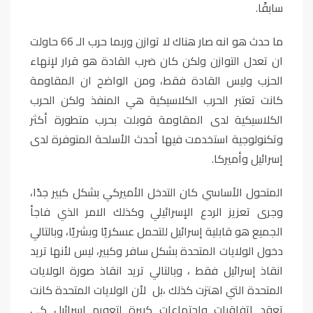
سابقًا.
ما حدث هو انه صار هناك لا توازن وربما حرب الـ 66 حاولت
ان تعدل التوازن ولكن كان ضرب القادة هو قرار لإنهاء
الحزب وليس القادة فقط، ومن الواضح ان المقاومة
كانت تعتبر الحرب الكلاسيكية هي المنفذ ولكن الحرب
الكلاسيكية لدى المقاومة قوبلت بحرب متطورة أكثر
وتكنولوجية استخدمت فيها أحدث الأسلحة المتوفرة لدى
إسرائيل وأميركا.
المتحول الأساسي كان التدخل الأميركي بشكل كبير جدًا،
وجرى تعزيز الردع الإسرائيلي وكذلك الامر الذي فاجأ
الجميع هو قابلية إسرائيل للتحمل عسكريًا وبشريًا، وبالتالي
دخول الولايات المتحدة بشكل سافر وكبير، ليس لأنها تريد
انقاذ إسرائيل فقط ، وبالتالي تريد انقاذ صورة الولايات
المتحدة التي اهتزت كذلك ،بل لأن الولايات المتحدة كانت
تعقد اتفاقيات واجتماعات كبيرة لتعويم إسرائيل كي