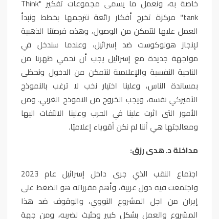
خاصة به، ونعمل ما يسمى مجموعات تفكير "
Think
tank
" مركزة تخرج أفكار رائعة نترجمها بخطط ونبدأ
العمل عليها لنتمكن من الوصول، وهذه فرصتنا الذهبية
لإنجاز هولوكوست ضد إسرائيل، وعندما سندخل في
مواجهة جديدة مع إسرائيل يجب أن نحمي ظهرنا من
الناحية النفسية والإعلامية لنتمكن من الدخول ونحظى
بمساندة الناس، وعلينا اختيار نخب لا ترغب بالنموذج
الأميركي نفسه، ويجب الخروج من النموذج الغربي. ومن
الأمور التي اثرت علينا في الحرب وعلينا الالتفات اليها
ومعالجتها هي أننا لم نكن أقوياء إعلاميًا.
مداخلة د. هدى رزق:
اجتماع النقب الذي جرى داخل إسرائيل عام 2023
واجتمعت فيه دول عربية، وأهم مقرراته هو الضغط على
إيران من اجل المشروع النووي، والوقوف ضد هذا
المشروع والعمل بشكل كبير وحثيث لضربه، ومن جهة