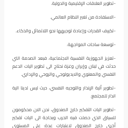
-تطوير العلاقات الإقليمية والدولية.
-الاستفادة من تغير النظام العالمي.
-تكييف القدرات وإعادة توجيهها نحو اللاتماثل والذكاء.
-توسعة ساحات المواجهة.
-تعزيز الجهوزية النفسية الاجتماعية، فبعد الصدمة التي
حدثت في لبنان وإيران وغزة نحتاج الى تطوير اليات الدعم
النفسي والمعنوي والايديولوجي والروحي والإداري.
-تطوير ألية الإنذار والتوجيه النفسي، حيث ليس لدينا الية
انذار للمجتمع.
-تطوير اليات التفكير خارج الصندوق، نحن الان محكومون
للسياق الذي حصلت فيه الحرب وبحاجة الى اليات تفكير
أخرى خارج الصندوق لاعتبارات عدة: على المستوى