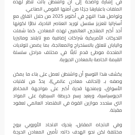
في إشارة واضحة إلى أن واشنطن باتت تنظر لهذه
الملفات باعتبارها جزءًا من أمنها القومي الصناعي.
وتواصل هذا النهج في أكتوبر 2025 من خلال اتفاق مع
أستراليا لتعزيز سلاسل توريد العناصر النادرة، نظرًا لكونها
أحد أكبر المنتجين العالميين لهذه المعادن. كما شملت
التحركات الأمريكية شراكات إضافية مع تايلاند وماليزيا
واليابان تتعلق بالاستخراج والمعالجة، بما يضمن للولايات
المتحدة موطئ قدم ثابتًا في مختلف مراحل سلسلة
القيمة الخاصة بالمعادن الحيوية.
يكشف هذا التوسع أن واشنطن تعمل على بناء ما يمكن
وصفه بـ ((تحالف معادن عالمي))، يحدّ من تقلبات
الأسواق، ويمنحها قدرة أكبر على مواجهة المخاطر
الجيوسياسية، ويعيد رسم خريطة السيطرة على المواد
التي ستحدد موازين القوة في الاقتصاد العالمي لعقود
مقبلة.
وفي الاتجاه المقابل، يتحرك الاتحاد الأوروبي بروح
مختلفة لكن نحو الهدف ذاته: تأمين المعادن الحرجة