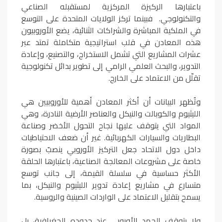
باعتبارها الركيزة المركزية لمستقبله الصناعي
والتكنولوجي. فبينما تركز الولايات المتحدة على التوسع
في الملكية المباشرة والشراكات الثنائية، يضع الأوروبيون
هذه المعادن في قلب استراتيجية متكاملة تمتد عبر
عشرات المشاريع التي تشمل الاستخراج، والتصنيع، وإعادة
التدوير، والبحث العلمي الرامي إلى تطوير بدائل تكنولوجية
تقلّل من الاعتماد على الخارج.
وتُظهر البيانات أن أكثر المعادن أهمية للأوروبيين هي
الليثيوم والكوبالت والنيكل والعناصر الأرضية النادرة، وهي
المواد التي يتوقف عليها نجاح التحول الأخضر وصناعة
البطاريات والسيارات الكهربائية. غير أن ضعف الاحتياطيات
داخل دول الاتحاد جعل التركيز الأوروبي ينصبّ بصورة
خاصة على مشروعات المعالجة الصناعية، باعتبارها الحلقة
الأكثر حساسية في سلسلة القيمة، إلى جانب توسع
متسارع في مشاريع إعادة تدوير الليثيوم والنيكل، بما
يسمح بتقليل الاعتماد على الواردات الصينية والروسية.
ولا يتوقف الجهد الأوروبي عند حدوده الجغرافية، بل