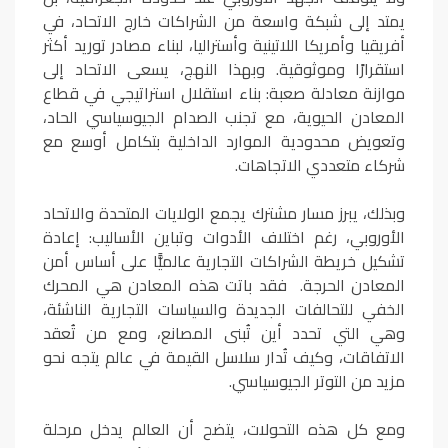
يمتد إلى شبكة واسعة من الشراكات خارج الاتحاد، في
أفريقيا وأمريكا اللاتينية وأستراليا، لبناء مصادر توريد أكثر
استقرارًا وموثوقية. وبهذا النهج، يسعى الاتحاد إلى
موازنة معادلة صعبة: بناء استقلال استراتيجي في قطاع
المعادن الحيوية، مع تجنب الصدام الجيوسياسي الحاد،
وتعويض محدودية الموارد الداخلية بتكامل أوسع مع
شركاء متعددي الاتجاهات.
وبذلك، يبرز مسار مشترك يجمع الولايات المتحدة والاتحاد
الأوروبي، رغم اختلاف الأدوات وتباين الأساليب: إعادة
تشكيل خريطة الشراكات التجارية عالميًّا على أساس أمن
المعادن الحرجة. فقد باتت هذه المعادن هي المحرك
الخفي للتحالفات الجديدة والسياسات التجارية الناشئة،
وهي التي تحدد أين تُبنى المصانع، ومع من تُعقد
الاتفاقات، وكيف تُدار سلاسل القيمة في عالم يتجه نحو
مزيد من التوتر الجيوسياسي.
ومع كل هذه التحولات، يتضح أن العالم يدخل مرحلة