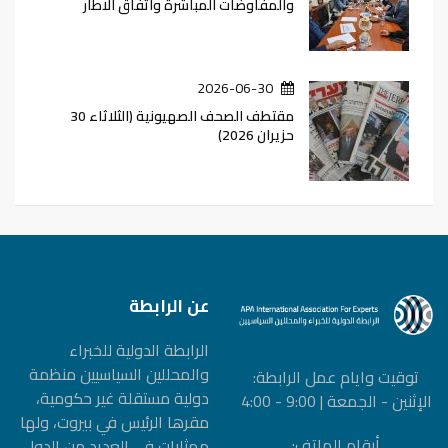
والمفاوضات المباشرة واتفاق الاطار
2026-06-30
مقتطف الصحف الصهيونية (الثلاثاء 30
حزيران 2026)
عن الرابطة
الرابطة الدولیة للخبراء
والمحللین السیاسیین منظمة
توقيت وايام عمل الرابطة:
دولیة مستقلة غیر حكومیة،
الإثنين - الجمعة | 9:00 - 4:00
مقرها الرئيس في بيروت، ولها
أرقام الهاتف:
ممثليات في العديد من الدول