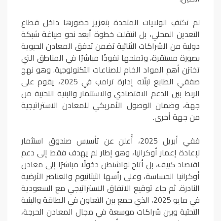
لم تكتفِ الولايات المتحدة بتعزيز حضورها داخل قطاع
التعدين المحلي، بل انتقلت خطوة أبعد نحو صياغة شبكة
دولية من الشراكات الثنائية تضمن تدفق المعادن الحيوية
بصورة مستقرة، وتمنحها نفوذًا مباشرًا في المناطق التي
تختزن أهم المواد الخام للصناعات التكنولوجية. وهو نهج
صفقي الطابع تبنّته إدارة ترامب في 2025، يقوم على
الربط بين الدعم الاقتصادي والاستثمار والبنية التحتية من
جهة، وضمان الوصول الأمريكي للمعادن الاستراتيجية
من جهة أخرى.
ففي أبريل 2025، أُعلن عن تأسيس صندوق استثمار
لإعادة إعمار أوكرانيا، وهو إطار لم يهدف فقط إلى دعم
اقتصاد كييف، بل أتاح لواشنطن دخولًا مباشرًا إلى معادن
أوكرانيا الحساسة، وعلى رأسها التيتانيوم والعناصر الأرضية
النادرة. ثم جاء توقيع الاتفاق الاستراتيجي مع السعودية
في مايو 2025، الذي جمع بين التعاون في الطاقة والبنية
التحتية وبين شراكات موسعة في مجال المعادن الحرجة،