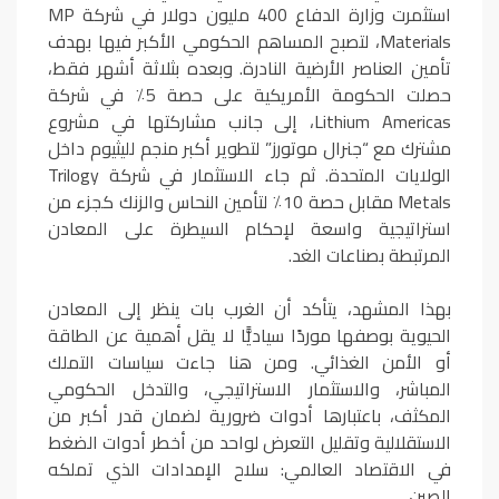
استثمرت وزارة الدفاع 400 مليون دولار في شركة MP
Materials، لتصبح المساهم الحكومي الأكبر فيها بهدف
تأمين العناصر الأرضية النادرة. وبعده بثلاثة أشهر فقط،
حصلت الحكومة الأمريكية على حصة 5٪ في شركة
Lithium Americas، إلى جانب مشاركتها في مشروع
مشترك مع “جنرال موتورز” لتطوير أكبر منجم لليثيوم داخل
الولايات المتحدة. ثم جاء الاستثمار في شركة Trilogy
Metals مقابل حصة 10٪ لتأمين النحاس والزنك كجزء من
استراتيجية واسعة لإحكام السيطرة على المعادن
المرتبطة بصناعات الغد.
بهذا المشهد، يتأكد أن الغرب بات ينظر إلى المعادن
الحيوية بوصفها موردًا سياديًّا لا يقل أهمية عن الطاقة
أو الأمن الغذائي. ومن هنا جاءت سياسات التملك
المباشر، والاستثمار الاستراتيجي، والتدخل الحكومي
المكثف، باعتبارها أدوات ضرورية لضمان قدر أكبر من
الاستقلالية وتقليل التعرض لواحد من أخطر أدوات الضغط
في الاقتصاد العالمي: سلاح الإمدادات الذي تملكه
الصين.