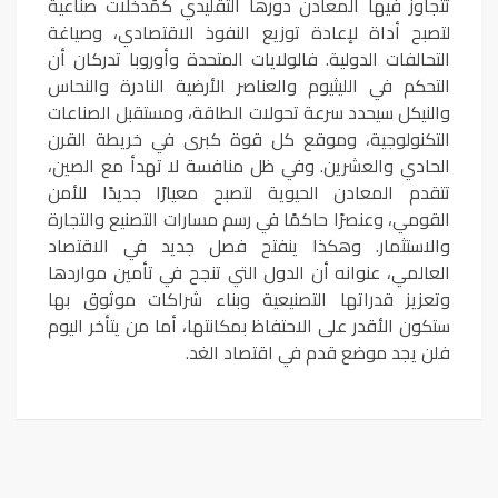
تتجاوز فيها المعادن دورها التقليدي كمُدخلات صناعية
لتصبح أداة لإعادة توزيع النفوذ الاقتصادي، وصياغة
التحالفات الدولية. فالولايات المتحدة وأوروبا تدركان أن
التحكم في الليثيوم والعناصر الأرضية النادرة والنحاس
والنيكل سيحدد سرعة تحولات الطاقة، ومستقبل الصناعات
التكنولوجية، وموقع كل قوة كبرى في خريطة القرن
الحادي والعشرين. وفي ظل منافسة لا تهدأ مع الصين،
تتقدم المعادن الحيوية لتصبح معيارًا جديدًا للأمن
القومي، وعنصرًا حاكمًا في رسم مسارات التصنيع والتجارة
والاستثمار. وهكذا ينفتح فصل جديد في الاقتصاد
العالمي، عنوانه أن الدول التي تنجح في تأمين مواردها
وتعزيز قدراتها التصنيعية وبناء شراكات موثوق بها
ستكون الأقدر على الاحتفاظ بمكانتها، أما من يتأخر اليوم
فلن يجد موضع قدم في اقتصاد الغد.