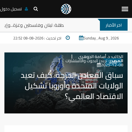
تسجيل دخول
ش: ترامب والمخارج المستعصية في المنطقة: لبنان وفلسطين وغزة...وإ
اخر الأخبار
Sunday , Aug 9 , 2026
اخر تحديث : 2026-08-08 22:52
الكاتب:
د. أسامة الجوهري
المصدر:
تريندز للبحوث والاستشارات
تقارير
2025-12-08
سباق المعادن الحرجة: كيف تعيد
الولايات المتحدة وأوروبا تشكيل
الاقتصاد العالمي؟