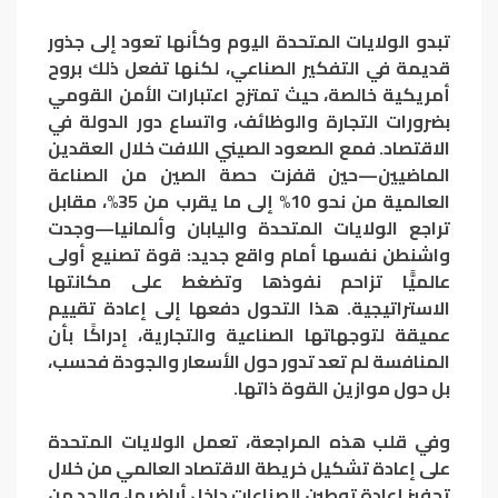
تبدو الولايات المتحدة اليوم وكأنها تعود إلى جذور
قديمة في التفكير الصناعي، لكنها تفعل ذلك بروح
أمريكية خالصة، حيث تمتزج اعتبارات الأمن القومي
بضرورات التجارة والوظائف، واتساع دور الدولة في
الاقتصاد. فمع الصعود الصيني اللافت خلال العقدين
الماضيين—حين قفزت حصة الصين من الصناعة
العالمية من نحو 10% إلى ما يقرب من 35%، مقابل
تراجع الولايات المتحدة واليابان وألمانيا—وجدت
واشنطن نفسها أمام واقع جديد: قوة تصنيع أولى
عالميًّا تزاحم نفوذها وتضغط على مكانتها
الاستراتيجية. هذا التحول دفعها إلى إعادة تقييم
عميقة لتوجهاتها الصناعية والتجارية، إدراكًا بأن
المنافسة لم تعد تدور حول الأسعار والجودة فحسب،
بل حول موازين القوة ذاتها.
وفي قلب هذه المراجعة، تعمل الولايات المتحدة
على إعادة تشكيل خريطة الاقتصاد العالمي من خلال
تحفيز إعادة توطين الصناعات داخل أراضيها، والحد من