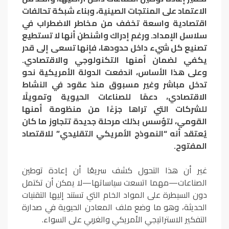
الاعتماد على المنتجات الصينية، وبناء شبكة تحالفات
اقتصادية واسعة تخفف من مخاطر الاضطراب في
سلاسل الإمداد. ورغم إدراك واشنطن أنها لا تستطيع
تصنيع كل شيء داخل حدودها، فإنها تسعى إلى قدر
يكفي لضمان أمنها التكنولوجي والاقتصادي.
وعلى هذا الأساس، اندفعت الدولة الأمريكية نحو
تدخل مباشر وغير مسبوق منذ عقود في النشاط
الاقتصادي، دعمًا للصناعات الحيوية وتمويلًا
للشركات التي تراها جزءًا من منظومة أمنها
القومي، لتؤسس بذلك مرحلة جديدة تتجاوز ما كان
يُعتقد أنه “النموذج الأمريكي التقليدي” للاقتصاد
المفتوح.
غير أن هذا التحول كشف سريعًا أن إعادة توطين
الصناعات—مهما اتسعت سياساتها—لا يمكن أن تكتمل
دون السيطرة على المواد الخام التي تستند إليها التقنيات
الحديثة، وهو ما وضع ملف المعادن الحيوية في صدارة
التفكير الاستراتيجي الأمريكي والغربي على السواء.