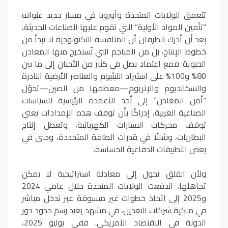
تتعمق الولايات المتحدة وأوروبا في مسار جديد عنوانه
“تأمين المواد الأولية” التي تقوم عليها الصناعات الحديثة،
بعد أن أدرك الطرفان أن المنافسة التكنولوجية لا تبدأ من
خطوط الإنتاج، بل من المناجم التي تُستخرج منها المعادن
الحيوية. فمع اعتماد يصل في كثير من الأحيان إلى ما بين
80% و100% على استيراد الليثيوم والعناصر الأرضية النادرة
والسكانديوم والإتريوم—معظمها من الصين—تحوّل
“أمن المعادن” إلى أحد الأعمدة الرئيسية للسياسات
الصناعية الغربية، إدراكًا بأن توقف هذه الإمدادات يعني
توقف محركات السيارات الكهربائية، وتعطل إنتاج
البطاريات، وشللًا في قدرات الطاقة المتجددة، وحتى في
بعض التطبيقات الدفاعية الحساسة.
ولأن القلق تحول إلى معادلة استراتيجية لا يمكن
تجاهلها، اندفعت الولايات المتحدة خلال عامي 2024
و2025 إلى اتخاذ خطوات غير مسبوقة عبر تدخل مباشر
في ملكية شركات التعدين، في مشهد يعيد رسم حدود دور
الدولة في الاقتصاد الأمريكي. ففي يوليو 2025،