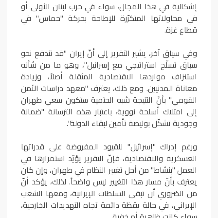
إشكالية في هذا المجال، سواء في حرب لبنان الأولى أو
في محاولاتها المتكرّرة للإطاحة بحركة "حماس" في
قطاع غزة.
وفي سياق آخر، يشير التقرير إلى أنّ إيران "قد تندفع نحو
سباق تسلّح استراتيجي مع إسرائيل"، وهو ما من شأنه
استنزاف مواردها الاقتصادية المثقلة أصلاً، وزيادة
معاناة المدنيين. ومع ذلك، يعترف "معهد دراسات الأمن
القومي" بأنّ النتيجة شبه الحتمية ستكون سعي طهران
إلى امتلاك أسلحة نووية، باعتبار هذه الترسانة "ضمانة
وجودية تشكّل بوليصة تأمين لبقاء الدولة".
ورغم إدراك "إسرائيل" للقيود المفروضة على قدراتها
العسكرية والاقتصادية، فإنّ التقرير يؤيّد استمرارها في
العمل "بنشاط" من أجل تغيير النظام في طهران، وإن كان
يعترف بأنّ مسار هذا التغيير ليس واضحاً. لذلك، يؤكد أنّ
من الضروري أن تبقى السلطات الإيرانية، ومعها الشعب
الإيراني، في حالة يقظة دائمة تجاه التهديدات الخارجية،
سواء كانت ظاهرة أم خفية.