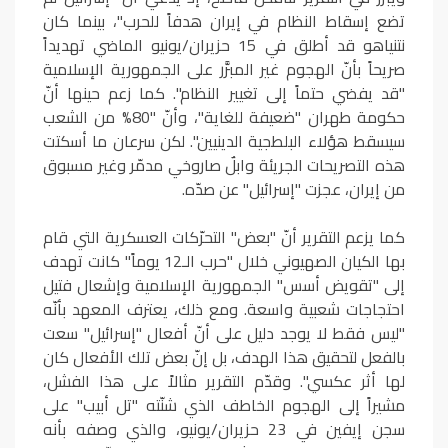
تضع إسقاط النظام في إيران هدفاً للحرب"، بينما كان
نتنياهو قد أطلق في 15 حزيران/يونيو الماضي تهديداً
صريحاً بأنّ الهجوم غير المبرَّر على الجمهورية الإسلامية
"قد يفضي حتماً إلى تغيير النظام". كما زعم حينها أنّ
حكومة طهران "ضعيفة للغاية"، وأنّ "80% من الشعب
سيسقط هؤلاء البلطجية الدينيين". لكن سرعان ما أسكتت
هذه التصريحات الجريئة وابلٌ صاروخي مدمّر وغير مسبوق
من إيران، عجزت "إسرائيل" عن صدّه.
كما يزعم التقرير أنّ "بعض" التحرّكات العسكرية التي قام
بها الكيان الصهيوني خلال "حرب الـ12 يوماً" كانت تهدف
إلى "تقويض أسس" الجمهورية الإسلامية وإشعال فتيل
احتجاجات شعبية واسعة. ومع ذلك، يعترف المعهد بأنّه
"ليس فقط لا يوجد دليل على أنّ أفعال "إسرائيل" سعت
بالفعل لتحقيق هذا الهدف، بل إنّ بعض تلك الأفعال كان
لها أثر عكسي". وقدّم التقرير مثالاً على هذا الفشل،
مشيراً إلى الهجوم الخاطف الذي شنّته "تل أبيب" على
سجن إيفين في 23 حزيران/يونيو، والذي وصفه بأنه