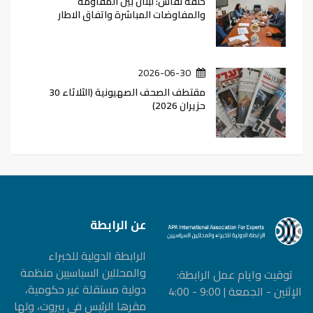
حلقة نقاش: لبنان بين المقاومة
والمفاوضات المباشرة واتفاق الاطار
2026-06-30
مقتطف الصحف الصهيونية (الثلاثاء 30
حزيران 2026)
عن الرابطة
الرابطة الدولیة للخبراء
والمحللین السیاسیین منظمة
توقيت وايام عمل الرابطة:
دولیة مستقلة غیر حكومیة،
الإثنين - الجمعة | 9:00 - 4:00
مقرها الرئيس في بيروت، ولها