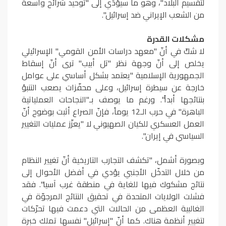
لتقسيم البلاد"، وهو ما سيؤدّي إلى "توحيد شرائح واسعة
من الشعب الإيراني ضد إسرائيل".
مشكلات القدرة
لا شكّ في أنّ "معهد دراسات الأمن القومي" الإسرائيلي
يخلص إلى أنّ وجهة نظر "تل أبيب" ترى أنّ إسقاط
الجمهورية الإسلامية "يعتمد بشكل أساسي على عوامل
خارجة عن سيطرة إسرائيل، وعلى محفّزات يصعب التنبؤ
بنتائجها أبداً". ورغم ما يوصف بـ"النجاحات العملياتية
الباهرة" في حرب الـ12 يوماً، فإنّ الصراع أثبت بوضوح أنّ
العمل العسكري للكيان الصهيوني لا "يعزّز عمليات التغيير
السياسي في إيران".
وبصورة أشمل، "تكشف التجارب التاريخية أنّ تغيير النظام
من خلال التدخّل الأجنبي يؤدي في أفضل الأحوال إلى
نتائج مشكوك فيها للغاية في منطقة غرب آسيا". فقد
فشلت الولايات المتحدة في تحقيق النتائج المرجوّة في
الغالبية العظمى من الحالات التي دعمت فيها تحرّكات
لتغيير أنظمة هناك. كما أنّ "إسرائيل" نفسها تملك خبرة