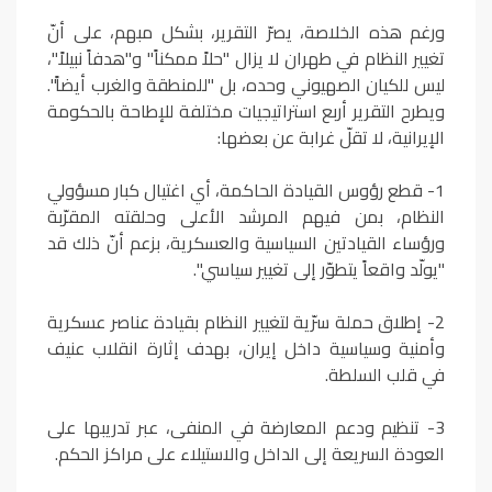
ورغم هذه الخلاصة، يصرّ التقرير، بشكل مبهم، على أنّ
تغيير النظام في طهران لا يزال "حلاً ممكناً" و"هدفاً نبيلاً"،
ليس للكيان الصهيوني وحده، بل "للمنطقة والغرب أيضاً".
ويطرح التقرير أربع استراتيجيات مختلفة للإطاحة بالحكومة
الإيرانية، لا تقلّ غرابة عن بعضها:
1- قطع رؤوس القيادة الحاكمة، أي اغتيال كبار مسؤولي
النظام، بمن فيهم المرشد الأعلى وحلقته المقرّبة
ورؤساء القيادتين السياسية والعسكرية، بزعم أنّ ذلك قد
"يولّد واقعاً يتطوّر إلى تغيير سياسي".
2- إطلاق حملة سرّية لتغيير النظام بقيادة عناصر عسكرية
وأمنية وسياسية داخل إيران، بهدف إثارة انقلاب عنيف
في قلب السلطة.
3- تنظيم ودعم المعارضة في المنفى، عبر تدريبها على
العودة السريعة إلى الداخل والاستيلاء على مراكز الحكم.