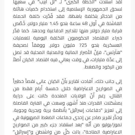
لقد استندت "الخطة الكبرى" لـ "تل أبيب" في سعيها
لسحق الجمهورية الإسلامية إلى استخدام كميات هائلة
من الذخائر بتكلفة باهظة. فقد قُدّرت كلفة الحملة
الفاشلة في أول 48 ساعة بنحو 1.45 مليار دولار، خُصّص
قرابة مليار دولار منها للتدابير الدفاعية وحدها. كما قدّر
خبراء الاقتصاد الحكوميون التكلفة اليومية للعمليات
العسكرية بنحو 725 مليون دولار. ووفقاً لصحيفة
"هآرتس"، فإنّ الأضرار المالية والمدنية المحلية قد تصل
إلى عدّة مليارات، في وقت يعاني فيه اقتصاد الكيان أصلاً
من الركود والضغط.
إلى جانب ذلك، أفادت تقارير بأنّ الكيان عانى نقصاً خطيراً
في الصواريخ الاعتراضية خلال خمسة أيام فقط من
القتال، رغم أنّ الولايات المتحدة كانت على دراية
بمشكلات القدرات منذ أشهر، وسعت في الفترة الفاصلة
إلى تعزيز "دفاعات إسرائيل" بأنظمة برية وبحرية وجوية.
وحذّر تقرير صادر عن إحدى جماعات الضغط الصهيونية في
تموز/يوليو من أنّه "بعد استنفاد جزء كبير من الصواريخ
الاعتراضية المتاحة"، باتت كلّ من واشنطن و"إسرائيل"