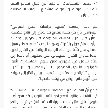
4- تغذية الانقسامات الداخلية من خلال تقديم الدعم
للأقليات العرقية واللغوية، وتشجيع النزعات الانفصالية
داخل إيران.
مع ذلك، يعترف "معهد دراسات الأمن القومي"
الإسرائيلي بأنّ كلّ مسار مقترَح قد يؤدّي إلى نتائج عكسية،
تتمثّل في تعزيز تماسك الحكومة في طهران و"حشد
الرأي العامّ حول رايتها"، وهو ما يجب تجنّبه. فعلى سبيل
المثال، فإنّ قلّة من أبناء الجالية الإيرانية في الخارج الذين
أيّدوا عدوان الكيان الصهيوني على وطنهم، أو دعوا إلى
تمرّد شامل في طهران، ومن بينهم "الملكيون"، أثاروا
نفوراً واسعاً لدى الجمهور الإيراني المحلي. ويشير التقرير
إلى أنّ "شرائح واسعة من الشعب الإيراني تنظر إلى هؤلاء
على أنّهم خانوا إيران في وقت حاجتها".
ورغم أنّ التحالف مع الجماعات الموالية للغرب و"إسرائيل"
في الشتات، والتي تدفع نحو التغيير الثوري، قد يبدو أمراً
طبيعياً، فإنّ مثل هذه الارتباطات قد تقوّض في الواقع
مصداقية المعارضة الداخلية، وتعرقل في النهاية تحقيق