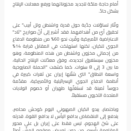
أمام حاجة ملحّة لتجديد مخزوناتهما ورفع معدلات الإنتاج
بشكل حادّ.
وتُثار تساؤلات جدّية حول قدرة واشنطن وتل أبيب" على
تحقيق أيّ من أهدافهما. فقد أشير إلى أنّ صواريخ "ثاد"
الاعتراضية الأميركية وفّرت نحو 60% من منظومة الدفاع
الجوي للكيان، لكنها استهلكت في المقابل قرابة 14%
من إجمالي مخزون واشنطن من هذه المنظومة، وهو
مخزون سيستغرق تجديده، وفق معدّلات الإنتاج الحالية،
ما بين 3 إلى 8 سنوات. كما كشفت "الحملة الصاروخية
واسعة النطاق" التي شنّتها إيران عن ثغرات كبيرة في
أنظمة الدفاع الجوي الإسرائيلية والأميركية، مقدّمة
دروساً ثمينة قد تستغلّها طهران أو خصوم الولايات
المتحدة الآخرون مستقبلاً.
وباختصار، يبدو الكيان الصهيوني اليوم كوحش محاصر،
يندفع إلى الانقضاض بدافع اليأس لا بدافع القوة. قدرته
على شنّ الهجوم، ليس فقط على إيران بل على محور
المقاومة بأسره، من دون تعريض موقعه الهشّ أصلاً