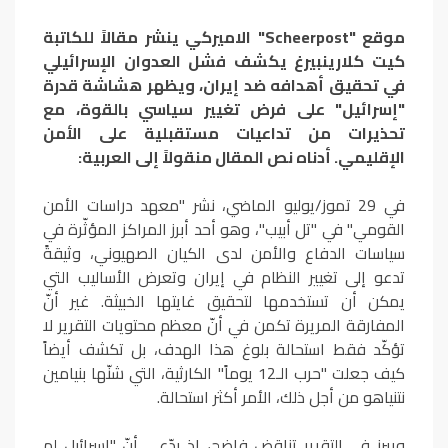
موقع "Scheerpost" الاميركي ينشر مقالاً للكاتبة
كيت كلارينبيرغ يكشف فشل العدوان الإسرائيلي
في تحقيق أهدافه ضد إيران، ويظهر هشاشة قدرة
"إسرائيل" على فرض تغيير سياسي بالقوة، مع
تحذيرات من تداعيات مستقبلية على الأمن
الإقليمي. أدناه نص المقال منقولاً إلى العربية:
في 29 تموز/يوليو الماضي، نشر "معهد دراسات الأمن
القومي" في "تل أبيب"، وهو أحد أبرز المراكز المؤثّرة في
سياسات الدفاع والأمن لدى الكيان الصهيوني، وثيقةً
تدعو إلى تغيير النظام في إيران وتعرض الأساليب التي
يمكن أن تستخدمها لتحقيق غايتها الخبيثة. غير أنّ
المفارقة المريرة تكمن في أنّ معظم محتويات التقرير لا
تؤكّد فقط استحالة بلوغ هذا الهدف، بل تكشف أيضاً
كيف جعلت "حرب الـ12 يوماً" الكارثية، التي شنّها بنيامين
نتنياهو من أجل ذلك، الأمر أكثر استحالة.
ويبرز في التقرير تناقض فاضح، إذ يدّعي أنّ "إسرائيل لم