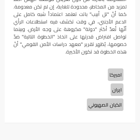
لمزيد من المخاطر، محدودة للغاية، إن لم تكن معدومة.
كما أنّ "تل أبيب" باتت تعتمد اعتماداً شبه كامل على
الدعم الأجنبي، في وقت تكشف فيه استطلاعات الرأي
أنّها تُعدّ أكثر "دولة" مكروهة على وجه الأرض. وبينما
تواصل افتراض قدرتها على اتخاذ "الخطوة التالية" ضدّ
خصومها، يُظهر تقرير "معهد دراسات الأمن القومي" أنّ
هذه الخطوة قد تكون الأخيرة.
اميركا
ايران
الكيان الصهيوني