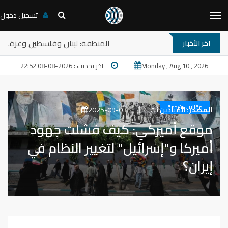
تسجيل دخول
ة نقاش: ترامب والمخارج المستعصية في المنطقة: لبنان وفلسطين وغزة
اخر الأخبار
Monday , Aug 10 , 2026
اخر تحديث : 2026-08-08 22:52
مقالات مترجمة
المصدر:
الميادين نت
2025-09-03
موقع أميركي: كيف فشلت جهود
أميركا و"إسرائيل" لتغيير النظام في
إيران؟