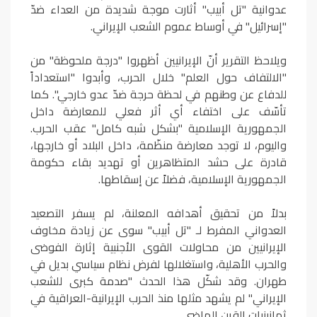
عدوانية "تل أبيب" أثارت موجة شديدة من العداء ضدّ
"إسرائيل" في أوساط عموم الشعب الإيراني.
ويلاحظ التقرير أنّ الإيرانيين أظهروا "درجة ملحوظة" من
"الالتفاف حول العلم" خلال الحرب، وأبدوا "استعداداً
للدفاع عن وطنهم في لحظة حرجة ضدّ عدو خارجي". كما
تأسّف على اختفاء أي أثر فعلي للمعارضة داخل
الجمهورية الإسلامية "بشكل شبه كامل" عقب الحرب.
واليوم، لا توجد معارضة منظّمة، داخل البلاد أو خارجها،
قادرة على حشد المتظاهرين أو تهديد بقاء حكومة
الجمهورية الإسلامية، فضلاً عن إسقاطها.
بدلاً من تحقيق أهدافه المعلنة، لم يسفر التصعيد
العدواني المفرط لـ "تل أبيب" سوى عن زيادة مخاوف
الإيرانيين من محاولات القوى الأجنبية إثارة الفوضى
والحرب الأهلية، واستغلالها لفرض نظام سياسي بديل في
طهران. وقد شكّل هذا الحدث "صدمة كبرى للشعب
الإيراني" لم يشهد مثلها منذ الحرب الإيرانية-العراقية في
ثمانينيات القرن الماضي.