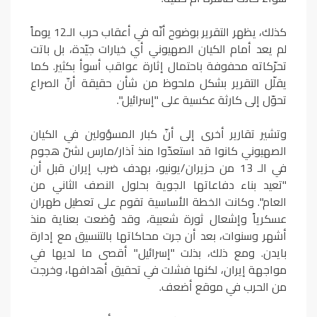
كذلك، يظهر التقرير بوضوح أنّه في أعقاب حرب الـ12 يوماً
لم يعد أمام الكيان الصهيوني أي خيارات جيّدة، بل باتت
تحرّكاته محفوفة باحتمال إثارة عواقب أسوأ بكثير. كما
يقلّل التقرير بشكل ملحوظ من شأن حقيقة أنّ الصراع
تحوّل إلى كارثة عكسية على "إسرائيل".
وتشير تقارير أخرى إلى أنّ كبار المسؤولين في الكيان
الصهيوني كانوا قد استعدّوا منذ آذار/مارس لشنّ هجوم
في الـ 13 من حزيران/يونيو، بهدف ضرب إيران قبل أن
"تعيد بناء دفاعاتها الجوية بحلول النصف الثاني من
العام". وكانت الخطة الأساسية تقوم على تعطيل طهران
عسكرياً وإشعال ثورة شعبية، وقد وُضعت بعناية منذ
أشهر وسنوات، بعد أن جرت محاكاتها بالتنسيق مع إدارة
بايدن. ومع ذلك، بذلت "إسرائيل" أقصى ما لديها في
مواجهة إيران، لكنها فشلت في تحقيق أهدافها، وخرجت
من الحرب في موقع أضعف.