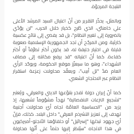
النتيجة المرجوّة.
وبالمثل، يحذّر التقرير من أنّ اغتيال السيد المرشد الأعلى
علي خامنئي، الذي طُرح كخيار خلال الحرب، "لن يؤدّي
بالضرورة إلى تغيير النظام"، بل قد يفضي إلى نتائج عكسية
كارثية. ومن المرجّح أن تجد الجمهورية الإسلامية صعوبة
قليلة في اختيار خليفة له، قد يكون أكثر تطرّفاً أو أكثر
كفاءة. كما أنّ اغتياله "قد يرفع مكانته إلى مصاف
الشهداء"، وهو ما سيعزّز موقع الحكومة، ويوحّد الرأي
العام ضدّ "تل أبيب"، ويعقّد محاولات زعزعة استقرار
النظام عبر الاحتجاج الشعبي.
كما أنّ إيران دولة تفخر بتنوّعها الديني والعرقي، ويُعتبر
"تشجيع النزعات الانفصالية" نهجاً مشؤوماً لشعبها، إذ
يزيد من "الحساسية العامّة تجاه أيّ محاولات أجنبية
تهدف إلى تعزيز التشرذم العرقي" داخل البلاد. كذلك، فإنّ
أيّ جهود تبذلها "إسرائيل" أو حلفاؤها الأنجلو-أميركيون
في هذا الاتجاه "سيُنظر إليها حتماً على أنّها محاولة