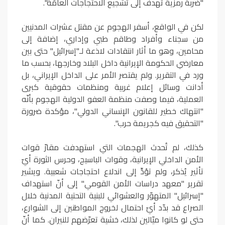
"ضربة رمزية تهدف إلى تشجيع الاحتجاجات العامّة".
لكن في الواقع، أسفر الهجوم عن مقتل عشرات المدنيين
من سجناء وأفراد وطاقم طبي وإداري، إضافة إلى
محامين، وهو ما أثار انتقادات لاذعة لـ"إسرائيل" حتى بين
معارضي الحكومة الإيرانية داخل البلاد وخارجها، بحسب ما
ورد في التقرير. ولم يقتصر الأمر على الداخل الإيراني، بل
أدانت وسائل إعلام غربية ومنظمات حقوقية كبرى
العملية، فيما وصفت منظمة العفو الدولية الهجوم بأنّه
"انتهاك خطير للقانون الإنساني الدولي"، مؤكدة ضرورة
"التحقيق فيه كجريمة حرب".
كذلك، لم تُحدث الهجمات التي استهدفت مقارّ قوات
الأمن الداخلي الإيرانية، وقوات الباسيج، وحرس الثورة أيّ
تأثير يُذكر، ولم تؤدِّ إلى اندلاع احتجاجات شعبية. ويشير
تقرير "معهد دراسات الأمن القومي" إلى أنّ استهداف
"إسرائيل" المتهوّر والعشوائي للبنية التحتية المدنية خلال
الصراع قد بدّد أيّ احتمال لخروج المواطنين إلى الشوارع،
حتى لو كانوا ميّالين لذلك، خشية تعرّضهم للنيران. كما أنّ