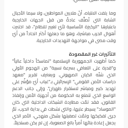
وما يلفت الانتباه، أنّ ملايين المواطنين، ولا سيما الأجيال
الشابة التي تُصنَّف عادةً من قبل الجهات الخارجية
باعتبارها "الركيزة الأساسية لأيّ تغيير للنظام"، قد اختبرت
أهوال الحرب مباشرة، وهو ما جعلها أكثر اتحاداً من أيّ
وقت مضى في مواجهة التهديدات الخارجية.
التأثيرات غير المقصودة
كما أظهرت الجمهورية الإسلامية "تماسكاً داخلياً عالياً"
و"قدرة على التعافي بسرعة نسبية" من الهجوم الأولي
الذي شنّه الكيان الصهيوني. ويعترف تقرير "معهد
دراسات الأمن القومي" الإسرائيلي بـ"غياب أيّ مؤشّر على
تهديد كبير ومباشر لاستقرار طهران". وإلى جانب الدعم
الواسع الذي تتمتع به الحكومة من أجهزة الأمن وإنفاذ
القانون، فقد تمّت مطاردة الشبكات الداخلية التي كان
"الموساد" يسيطر عليها، والتي نشطت في بداية الحرب، ثمّ
جرى تفكيكها وتمّت تصفيتها بشكل منهجي، الأمر الذي
يجعل إعادة بنائها أمراً بالغ الصعوبة، إن لم يكن مستحيلاً.