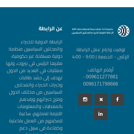
عن الرابطة
الرابطة الدولیة للخبراء
والمحللین السیاسیین منظمة
توقيت وايام عمل الرابطة:
دولیة مستقلة غیر حكومیة،
الإثنين - الجمعة | 9:00 - 4:00
مقرها الرئيس في بيروت، ولها
أرقام الهاتف:
ممثليات في العديد من الدول
تهدف إلى حشد طاقات
009611277881 -
وخبرات الخبراء والمحللين
0096171798666
السياسيين من مختلف الدول
ومزج خبراتهم ورفدهم
بالمعطيات والمعلومات
اللازمة لعملهم، ساعية
لتمكينهم من العمل بفاعلية
وكفاءة في سبيل دعم