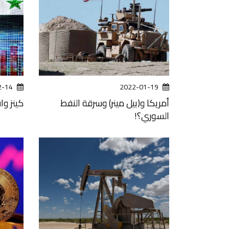
2-14
2022-01-19
أمريكا و(بيل مينر) وسرقة النفط
كينز وا
السوري؟!