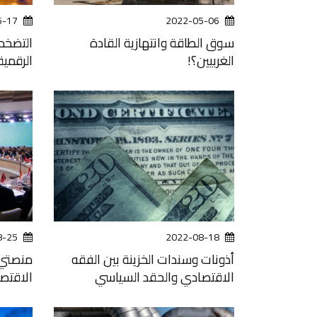
6-17
2022-05-06
سوق الطاقة وانتهازية القادة
التضخم 
الغربيين؟!
الرقمي
8-25
2022-08-18
أذونات وسندات الخزينة بين الفقه
منصتي (
الاقتصادي والحقد السياسي
الاقتص