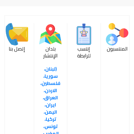
المنتسبون
إنتسب
بلدان
إتصل بنا
للرابطة
الإنتشار
(لبنان،
سوريا،
فلسطين،
الاردن،
العراق،
ايران،
اليمن،
تركيا،
تونس،
المغرب،