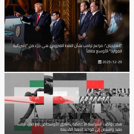
"الغارديان": مزاعم ترامب بشأن النفط الفنزويلي هي جزء من "إمبريالية
الموارد" الأوسع نطاقاً
2025-12-29
هكذا واكبت السياسة الأميركية بالشرق الأوسط في ربع قرن، ترمب
يعيد واشنطن إلى قواعد اللعبة القديمة