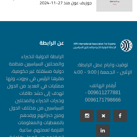
جوزيف عون منذ 27-11-2024
عن الرابطة
الرابطة الدولیة للخبراء
والمحللین السیاسیین منظمة
توقيت وايام عمل الرابطة:
دولیة مستقلة غیر حكومیة،
الإثنين - الجمعة | 9:00 - 4:00
مقرها الرئيس في بيروت، ولها
أرقام الهاتف:
ممثليات في العديد من الدول
تهدف إلى حشد طاقات
009611277881 -
وخبرات الخبراء والمحللين
0096171798666
السياسيين من مختلف الدول
ومزج خبراتهم ورفدهم
بالمعطيات والمعلومات
اللازمة لعملهم، ساعية