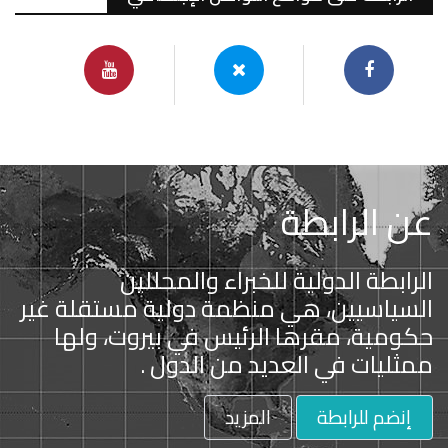
عن الرابطة
الرابطة الدولیة للخبراء والمحللین
السیاسیین، هي منظمة دولیة مستقلة غیر
حكومیة، مقرها الرئيس في بيروت، ولها
ممثليات في العديد من الدول .
إنضم للرابطة
المزيد